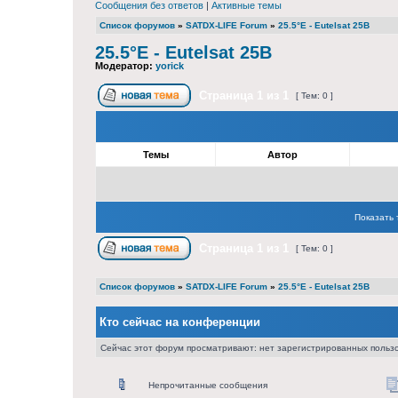
Сообщения без ответов
|
Активные темы
Список форумов
»
SATDX-LIFE Forum
»
25.5°E - Eutelsat 25B
25.5°E - Eutelsat 25B
Модератор:
yorick
Страница
1
из
1
[ Тем: 0 ]
Темы
Автор
Показать 
Страница
1
из
1
[ Тем: 0 ]
Список форумов
»
SATDX-LIFE Forum
»
25.5°E - Eutelsat 25B
Кто сейчас на конференции
Сейчас этот форум просматривают: нет зарегистрированных пользо
Непрочитанные сообщения