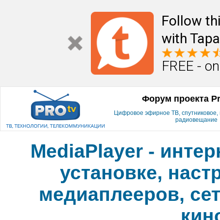
Follow th
with Tapa
FREE - on
Форум проекта P
Цифровое эфирное ТВ, спутниковое, к
радиовещание
MediaPlayer - инте
установке, наст
медиаплееров, сет
кин