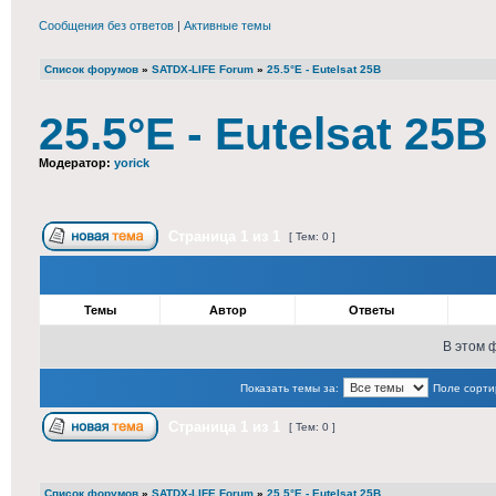
Сообщения без ответов
|
Активные темы
Список форумов
»
SATDX-LIFE Forum
»
25.5°E - Eutelsat 25B
25.5°E - Eutelsat 25B
Модератор:
yorick
Страница
1
из
1
[ Тем: 0 ]
Темы
Автор
Ответы
В этом 
Показать темы за:
Поле сорти
Страница
1
из
1
[ Тем: 0 ]
Список форумов
»
SATDX-LIFE Forum
»
25.5°E - Eutelsat 25B