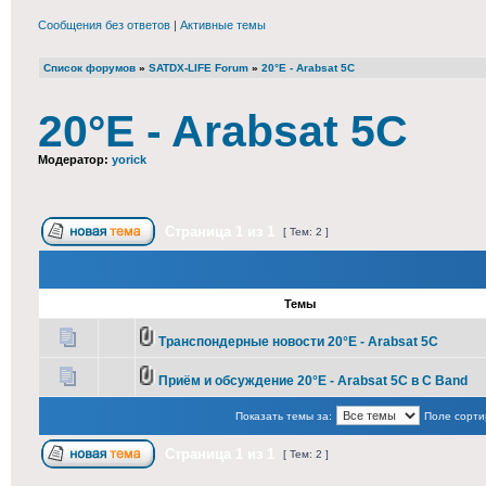
Сообщения без ответов
|
Активные темы
Список форумов
»
SATDX-LIFE Forum
»
20°E - Arabsat 5C
20°E - Arabsat 5C
Модератор:
yorick
Страница
1
из
1
[ Тем: 2 ]
Темы
Транспондерные новости 20°E - Arabsat 5C
Приём и обсуждение 20°E - Arabsat 5C в С Band
Показать темы за:
Поле сорти
Страница
1
из
1
[ Тем: 2 ]