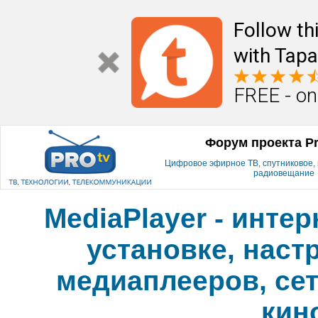
Follow th
with Tapa
FREE - on
Форум проекта P
Цифровое эфирное ТВ, спутниковое, к
радиовещание
MediaPlayer - инте
установке, наст
медиаплееров, сет
кин