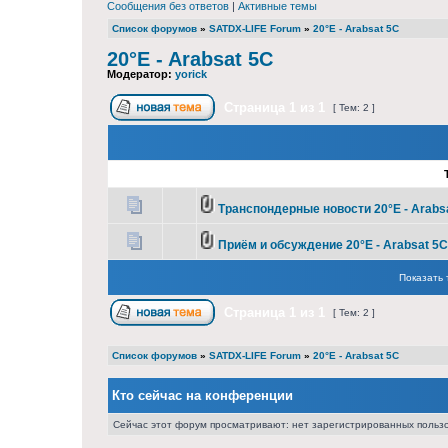
Сообщения без ответов
|
Активные темы
Список форумов
»
SATDX-LIFE Forum
»
20°E - Arabsat 5C
20°E - Arabsat 5C
Модератор:
yorick
Страница
1
из
1
[ Тем: 2 ]
Транспондерные новости 20°E - Arabs
Приём и обсуждение 20°E - Arabsat 5C
Показать 
Страница
1
из
1
[ Тем: 2 ]
Список форумов
»
SATDX-LIFE Forum
»
20°E - Arabsat 5C
Кто сейчас на конференции
Сейчас этот форум просматривают: нет зарегистрированных пользо