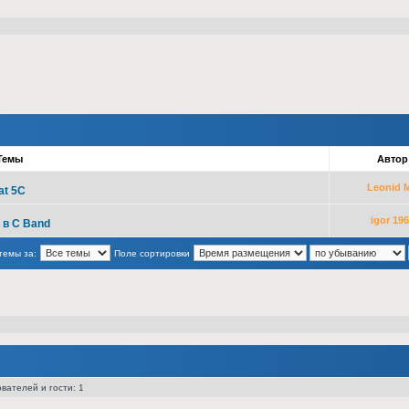
Темы
Авто
Leonid 
at 5C
igor 19
 в С Band
темы за:
Поле сортировки
вателей и гости: 1