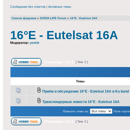
Сообщения без ответов
|
Активные темы
Список форумов
»
SATDX-LIFE Forum
»
16°E - Eutelsat 16A
16°E - Eutelsat 16A
Модератор:
yorick
Страница
1
из
1
[ Тем: 2 ]
Темы
Приём и обсуждение 16°E - Eutelsat 16A в Ku band
Транспондерные новости 16°E - Eutelsat 16A
Показать темы за:
Поле сорти
Страница
1
из
1
[ Тем: 2 ]