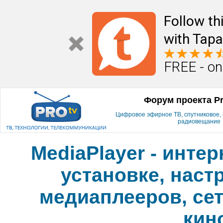
Follow th
with Tapa
FREE - on
Форум проекта P
Цифровое эфирное ТВ, спутниковое, к
радиовещание
MediaPlayer - инте
установке, наст
медиаплееров, сет
кин