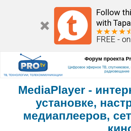
Follow th
with Tapa
FREE - on
Форум проекта P
Цифровое эфирное ТВ, спутниковое, к
радиовещание
MediaPlayer - инте
установке, наст
медиаплееров, сет
кин