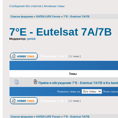
Сообщения без ответов
|
Активные темы
Список форумов
»
SATDX-LIFE Forum
»
7°E - Eutelsat 7A/7B
7°E - Eutelsat 7A/7B
Модератор:
yorick
Страница
1
из
1
[ 1 тема ]
Темы
Приём и обсуждение 7°E - Eutelsat 7A/7B в Ku ban
Показать темы за:
Поле сорти
Страница
1
из
1
[ 1 тема ]
Список форумов
»
SATDX-LIFE Forum
»
7°E - Eutelsat 7A/7B