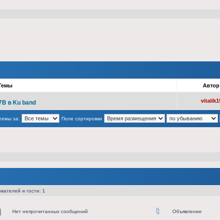
Темы
Авто
vitalik1
7B в Ku band
темы за:
Поле сортировки
вателей и гости: 1
Нет непрочитанных сообщений
Объявление