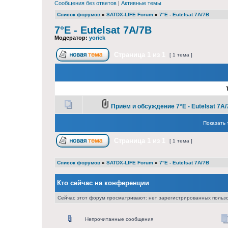
Сообщения без ответов
|
Активные темы
Список форумов
»
SATDX-LIFE Forum
»
7°E - Eutelsat 7A/7B
7°E - Eutelsat 7A/7B
Модератор:
yorick
Страница
1
из
1
[ 1 тема ]
Приём и обсуждение 7°E - Eutelsat 7A/
Показать 
Страница
1
из
1
[ 1 тема ]
Список форумов
»
SATDX-LIFE Forum
»
7°E - Eutelsat 7A/7B
Кто сейчас на конференции
Сейчас этот форум просматривают: нет зарегистрированных пользо
Непрочитанные сообщения