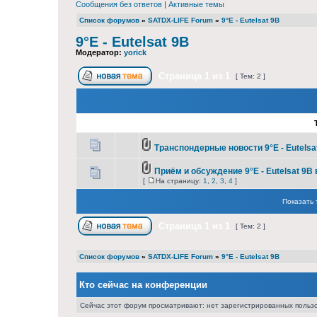
Сообщения без ответов
|
Активные темы
Список форумов
»
SATDX-LIFE Forum
»
9°E - Eutelsat 9B
9°E - Eutelsat 9B
Модератор:
yorick
Страница
1
из
1
[ Тем: 2 ]
Транспондерные новости 9°E - Eutelsa
Приём и обсуждение 9°E - Eutelsat 9B 
[
На страницу:
1
,
2
,
3
,
4
]
Показать 
Страница
1
из
1
[ Тем: 2 ]
Список форумов
»
SATDX-LIFE Forum
»
9°E - Eutelsat 9B
Кто сейчас на конференции
Сейчас этот форум просматривают: нет зарегистрированных пользо