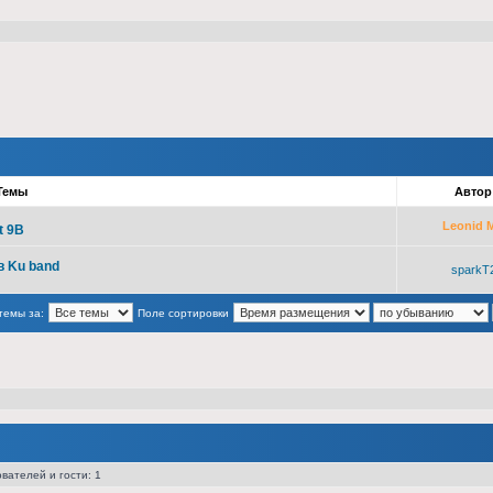
Темы
Авто
Leonid 
t 9B
в Ku band
sparkT
темы за:
Поле сортировки
вателей и гости: 1