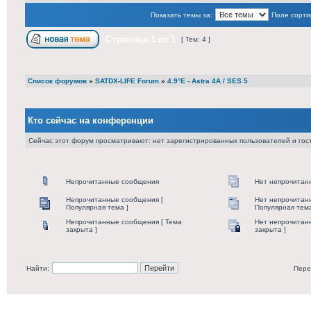
Показать темы за:
Поле сорти
Страница
1
из
1
[ Тем: 4 ]
Список форумов
»
SATDX-LIFE Forum
»
4.9°E - Astra 4A / SES 5
Кто сейчас на конференции
Сейчас этот форум просматривают: нет зарегистрированных пользователей и гост
Непрочитанные сообщения
Нет непрочитан
Непрочитанные сообщения [
Нет непрочитан
Популярная тема ]
Популярная тема
Непрочитанные сообщения [ Тема
Нет непрочитан
закрыта ]
закрыта ]
Найти:
Пере