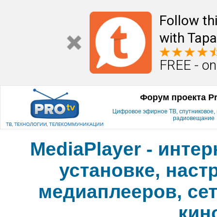
Follow th
with Tapa
FREE - on
Форум проекта P
Цифровое эфирное ТВ, спутниковое, к
радиовещание
MediaPlayer - инте
установке, наст
медиаплееров, сет
кин