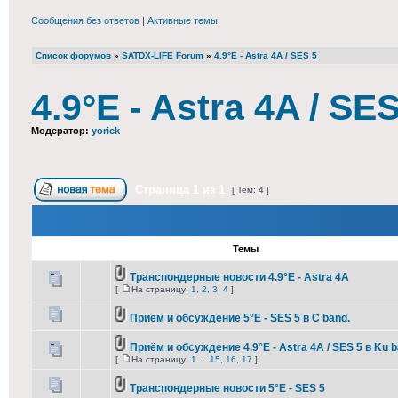
Сообщения без ответов
|
Активные темы
Список форумов
»
SATDX-LIFE Forum
»
4.9°E - Astra 4A / SES 5
4.9°E - Astra 4A / SES
Модератор:
yorick
Страница
1
из
1
[ Тем: 4 ]
Темы
Транспондерные новости 4.9°E - Astra 4A
[
На страницу:
1
,
2
,
3
,
4
]
Прием и обсуждение 5°E - SES 5 в C band.
Приём и обсуждение 4.9°E - Astra 4A / SES 5 в Ku 
[
На страницу:
1
...
15
,
16
,
17
]
Транспондерные новости 5°E - SES 5