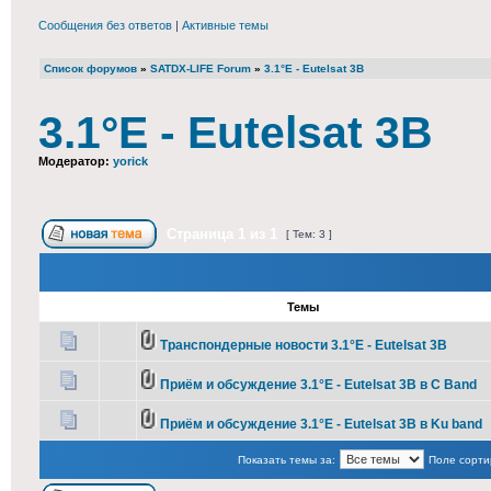
Сообщения без ответов
|
Активные темы
Список форумов
»
SATDX-LIFE Forum
»
3.1°E - Eutelsat 3B
3.1°E - Eutelsat 3B
Модератор:
yorick
Страница
1
из
1
[ Тем: 3 ]
Темы
Транспондерные новости 3.1°E - Eutelsat 3B
Приём и обсуждение 3.1°E - Eutelsat 3B в С Band
Приём и обсуждение 3.1°E - Eutelsat 3B в Ku band
Показать темы за:
Поле сорти