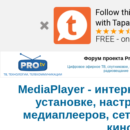
Follow th
with Tapa
FREE - on
Форум проекта P
Цифровое эфирное ТВ, спутниковое, к
радиовещание
MediaPlayer - инте
установке, наст
медиаплееров, сет
кин