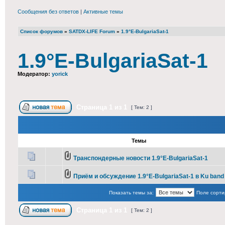
Сообщения без ответов
|
Активные темы
Список форумов
»
SATDX-LIFE Forum
»
1.9°E-BulgariaSat-1
1.9°E-BulgariaSat-1
Модератор:
yorick
Страница
1
из
1
[ Тем: 2 ]
Темы
Транспондерные новости 1.9°E-BulgariaSat-1
Приём и обсуждение 1.9°E-BulgariaSat-1 в Ku band
Показать темы за:
Поле сорти
Страница
1
из
1
[ Тем: 2 ]