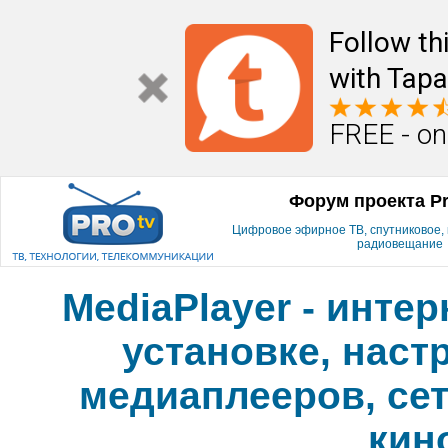
Follow th
with Tapa
FREE - on
Форум проекта P
Цифровое эфирное ТВ, спутниковое, к
радиовещание
MediaPlayer - инте
установке, наст
медиаплееров, сет
кин