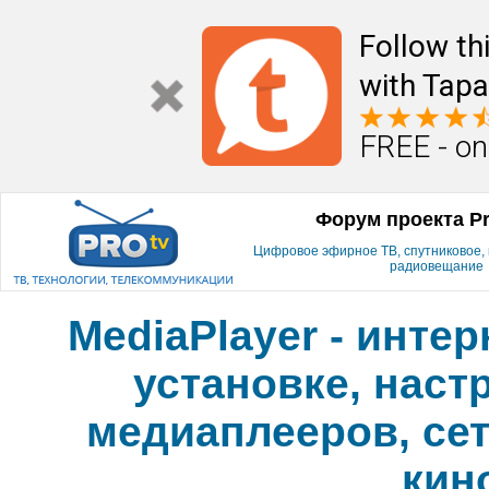
Follow th
with Tapa
FREE - on
Форум проекта P
Цифровое эфирное ТВ, спутниковое, к
радиовещание
MediaPlayer - инте
установке, наст
медиаплееров, сет
кин