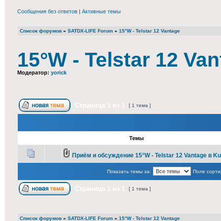
Сообщения без ответов
|
Активные темы
Список форумов
»
SATDX-LIFE Forum
»
15°W - Telstar 12 Vantage
15°W - Telstar 12 Va
Модератор:
yorick
Страница
1
из
1
[ 1 тема ]
Темы
Приём и обсуждение 15°W - Telstar 12 Vantage в K
Показать темы за:
Поле сорти
Страница
1
из
1
[ 1 тема ]
Список форумов
»
SATDX-LIFE Forum
»
15°W - Telstar 12 Vantage