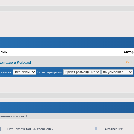
Темы
Авто
yun
Vantage в Ku band
темы за:
Поле сортировки
вателей и гости: 1
Нет непрочитанных сообщений
Объявление