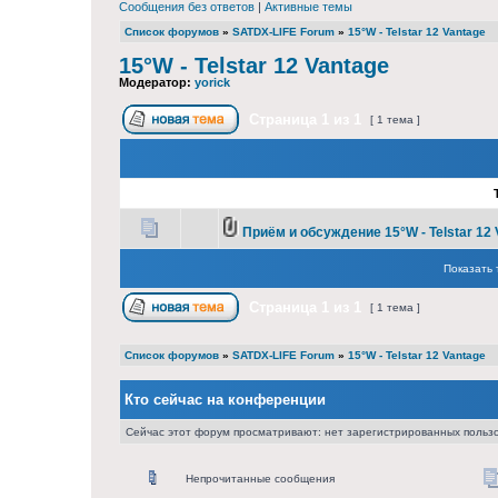
Сообщения без ответов
|
Активные темы
Список форумов
»
SATDX-LIFE Forum
»
15°W - Telstar 12 Vantage
15°W - Telstar 12 Vantage
Модератор:
yorick
Страница
1
из
1
[ 1 тема ]
Приём и обсуждение 15°W - Telstar 12 
Показать 
Страница
1
из
1
[ 1 тема ]
Список форумов
»
SATDX-LIFE Forum
»
15°W - Telstar 12 Vantage
Кто сейчас на конференции
Сейчас этот форум просматривают: нет зарегистрированных пользо
Непрочитанные сообщения