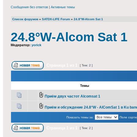
Сообщения без ответов
|
Активные темы
Список форумов
»
SATDX-LIFE Forum
»
24.8°W-Alcom Sat 1
24.8°W-Alcom Sat 1
Модератор:
yorick
Страница
1
из
1
[ Тем: 2 ]
Темы
Приём двух частот Alcomsat 1
Приём и обсуждение 24.8°W - AlComSat 1 в Ku ban
Показать темы за:
Поле сорти
Страница
1
из
1
[ Тем: 2 ]