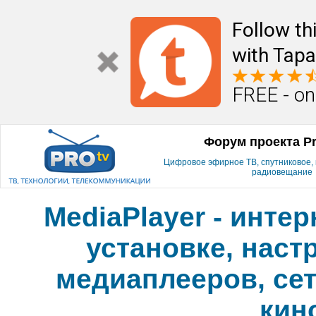
Follow th
with Tapa
FREE - on
Форум проекта P
Цифровое эфирное ТВ, спутниковое, к
радиовещание
MediaPlayer - инте
установке, наст
медиаплееров, сет
кин