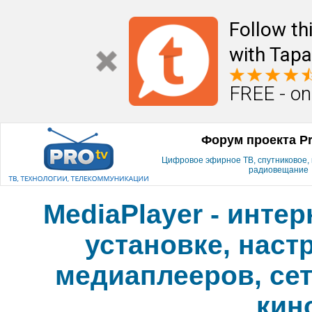
Follow th
with Tapa
FREE - on
Форум проекта P
Цифровое эфирное ТВ, спутниковое, к
радиовещание
MediaPlayer - инте
установке, наст
медиаплееров, сет
кин