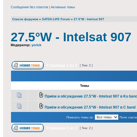
Сообщения без ответов
|
Активные темы
Список форумов
»
SATDX-LIFE Forum
»
27.5°W - Intelsat 907
27.5°W - Intelsat 907
Модератор:
yorick
Страница
1
из
1
[ Тем: 2 ]
Темы
Приём и обсуждение 27.5°W - Intelsat 907 в Ku ban
Приём и обсуждение 27.5°W - Intelsat 907 в C band
Показать темы за:
Поле сорти
Страница
1
из
1
[ Тем: 2 ]