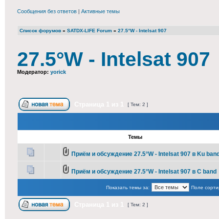
Сообщения без ответов
|
Активные темы
Список форумов
»
SATDX-LIFE Forum
»
27.5°W - Intelsat 907
27.5°W - Intelsat 907
Модератор:
yorick
Страница
1
из
1
[ Тем: 2 ]
Темы
Приём и обсуждение 27.5°W - Intelsat 907 в Ku ban
Приём и обсуждение 27.5°W - Intelsat 907 в C band
Показать темы за:
Поле сорти
Страница
1
из
1
[ Тем: 2 ]