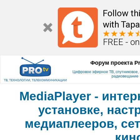
Follow th
with Tapa
FREE - on
Форум проекта P
Цифровое эфирное ТВ, спутниковое, к
радиовещание
MediaPlayer - инте
установке, наст
медиаплееров, сет
кин