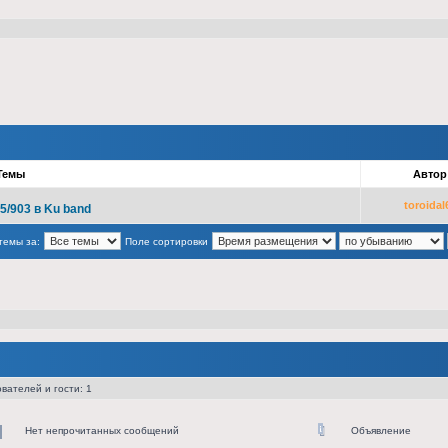
Темы
Авто
toroidal
25/903 в Ku band
темы за:
Поле сортировки
вателей и гости: 1
Нет непрочитанных сообщений
Объявление