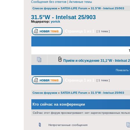
Сообщения без ответов
|
Активные темы
Список форумов
»
SATDX-LIFE Forum
»
31.5°W - Intelsat 25/903
31.5°W - Intelsat 25/903
Модератор:
yorick
Страница
1
из
1
[ 1 тема ]
Приём и обсуждение 31,1°W - Intelsat 
Показать 
Страница
1
из
1
[ 1 тема ]
Список форумов
»
SATDX-LIFE Forum
»
31.5°W - Intelsat 25/903
Кто сейчас на конференции
Сейчас этот форум просматривают: нет зарегистрированных пользо
Непрочитанные сообщения