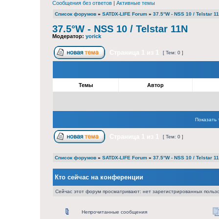
Сообщения без ответов
|
Активные темы
Список форумов
»
SATDX-LIFE Forum
»
37.5°W - NSS 10 / Telstar 1
37.5°W - NSS 10 / Telstar 11N
Модератор:
yorick
Страница
1
из
1
[ Тем: 0 ]
Темы
Автор
Показать 
Страница
1
из
1
[ Тем: 0 ]
Список форумов
»
SATDX-LIFE Forum
»
37.5°W - NSS 10 / Telstar 1
Кто сейчас на конференции
Сейчас этот форум просматривают: нет зарегистрированных пользо
Непрочитанные сообщения