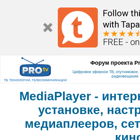
Follow th
with Tapa
FREE - on
Форум проекта P
Цифровое эфирное ТВ, спутниковое, к
радиовещание
MediaPlayer - инте
установке, наст
медиаплееров, сет
кин