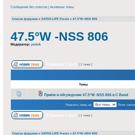
Сообщения без ответов
|
Активные темы
Список форумов
»
SATDX-LIFE Forum
»
47.5°W -NSS 806
47.5°W -NSS 806
Модератор:
yorick
Страница
1
из
1
[ 1 тема ]
Темы
Приём и обсуждение 47.5°W -NSS 806 в С Band
Показать темы за:
Поле сорти
Страница
1
из
1
[ 1 тема ]
Список форумов
»
SATDX-LIFE Forum
»
47.5°W -NSS 806