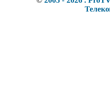
©
2005 - 2026 . ProT
Телек