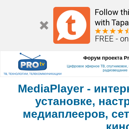
Follow th
with Tapa
FREE - on
Форум проекта P
Цифровое эфирное ТВ, спутниковое, к
радиовещание
MediaPlayer - инте
установке, наст
медиаплееров, сет
кин