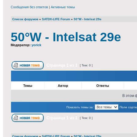
Сообщения без ответов
|
Активные темы
Список форумов
»
SATDX-LIFE Forum
»
50°W - Intelsat 29e
50°W - Intelsat 29e
Модератор:
yorick
Страница
1
из
1
[ Тем: 0 ]
Темы
Автор
Ответы
В этом 
Показать темы за:
Поле сорти
Страница
1
из
1
[ Тем: 0 ]
Список форумов
»
SATDX-LIFE Forum
»
50°W - Intelsat 29e