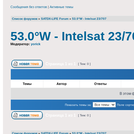
Сообщения без ответов
|
Активные темы
Список форумов
»
SATDX-LIFE Forum
»
53.0°W - Intelsat 23/707
53.0°W - Intelsat 23/
Модератор:
yorick
Страница
1
из
1
[ Тем: 0 ]
Темы
Автор
Ответы
В этом 
Показать темы за:
Поле сорти
Страница
1
из
1
[ Тем: 0 ]
Список форумов
»
SATDX-LIFE Forum
»
53.0°W - Intelsat 23/707