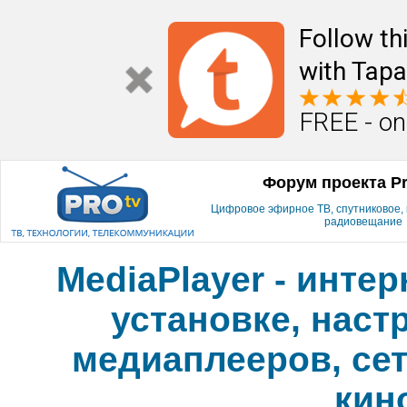
Follow th
with Tapa
FREE - on
Форум проекта P
Цифровое эфирное ТВ, спутниковое, к
радиовещание
MediaPlayer - инте
установке, наст
медиаплееров, сет
кин