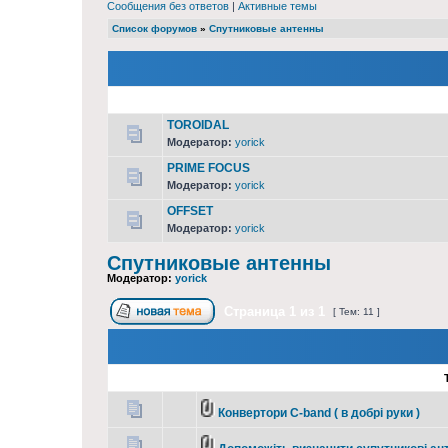
Сообщения без ответов
|
Активные темы
Список форумов
»
Спутниковые антенны
TOROIDAL
Модератор:
yorick
PRIME FOCUS
Модератор:
yorick
OFFSET
Модератор:
yorick
Спутниковые антенны
Модератор:
yorick
Страница
1
из
1
[ Тем: 11 ]
Конвертори С-band ( в добрі руки )