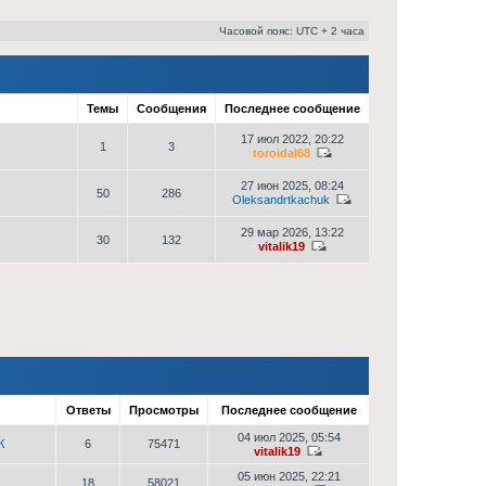
Часовой пояс: UTC + 2 часа
Темы
Сообщения
Последнее сообщение
17 июл 2022, 20:22
1
3
toroidal68
27 июн 2025, 08:24
50
286
Oleksandrtkachuk
29 мар 2026, 13:22
30
132
vitalik19
р
Ответы
Просмотры
Последнее сообщение
04 июл 2025, 05:54
К
6
75471
vitalik19
05 июн 2025, 22:21
18
58021