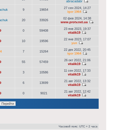
abracadabr
27 сен 2024, 14:27
achuk
9
19654
igor 1964
02 фев 2024, 14:38
achuk
20
33926
www.protv.net.ua
23 янв 2023, 19:37
9
0
59408
vitalik19
22 янв 2023, 17:07
9
10
19596
yun
22 дек 2022, 20:45
64
7
15264
igor 1964
26 окт 2022, 21:06
9
55
57459
vitalik19
11 сен 2022, 17:33
9
3
10586
vitalik19
21 авг 2022, 13:32
9
6
13699
vitalik19
21 авг 2022, 12:42
9
0
9021
vitalik19
Часовой пояс: UTC + 2 часа