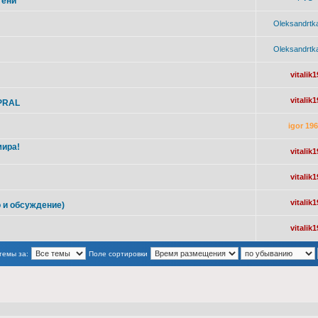
тени
Oleksandrtk
Oleksandrtk
vitalik1
vitalik1
UPRAL
igor 19
мира!
vitalik1
vitalik1
vitalik1
 и обсуждение)
vitalik1
темы за:
Поле сортировки