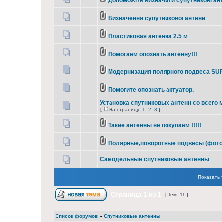
Допоможіть визначити супутникові ан
Визначення супутникової антени
Пластиковая антенна 2.5 м
Помогаем опознать антенну!!!
Модернизация полярного подвеса S
Помогите опознать актуатор.
Установка спутниковых антенн со всего 
[
На страницу:
1
,
2
,
3
]
Такие антенны не покупаем !!!!!
Полярные,поворотные подвесы (фото
Самодельные спутниковые антенны
Показать 
Страница
1
из
1
[ Тем: 11 ]
Список форумов
»
Спутниковые антенны