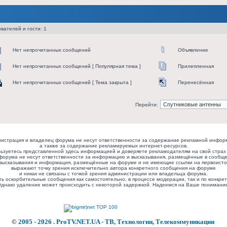
вателей и гости: 1
Нет непрочитанных сообщений
Объявление
Нет непрочитанных сообщений [ Популярная тема ]
Прилепленная
Нет непрочитанных сообщений [ Тема закрыта ]
Перенесённая
Перейти:
истрация и владелец форума не несут ответственности за содержание рекламной инфор
а также за содержание рекламируемых интернет-ресурсов.
ьзуетесь представленной здесь информацией и доверяете рекламодателям на свой страх 
форума не несут ответственности за информацию и высказывания, размещённые в сообще
высказывания и информация, размещённые на форуме и не имеющие ссылки на первоисто
выражают точку зрения исключительно автора конкретного сообщения на форуме
и никак не связаны с точкой зрения администрации или владельца форума.
ь оскорбительные сообщения как самостоятельно, в процессе модерации, так и по конкрет
днако удаление может происходить с некоторой задержкой. Надеемся на Ваше понимани
©
2005 - 2026 . ProTV.NET.UA - ТВ, Технологии, Телекоммуникации