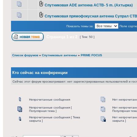
Спутниковая ADE антенна АСТВ- 5 m. (Ахтырка)
Спутниковая прямофокусная антенна Супрал СТВ 
Показать темы за:
Поле сорти
Страница
1
из
2
[ Тем: 50 ]
Список форумов
»
Спутниковые антенны
»
PRIME FOCUS
Кто сейчас на конференции
Сейчас этот форум просматривают: нет зарегистрированных пользователей и гост
Непрочитанные сообщения
Нет непрочитан
Непрочитанные сообщения [
Нет непрочитан
Популярная тема ]
Популярная тема
Непрочитанные сообщения [ Тема
Нет непрочитан
закрыта ]
закрыта ]