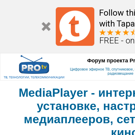
Follow th
with Tapa
FREE - on
Форум проекта P
Цифровое эфирное ТВ, спутниковое, к
радиовещание
MediaPlayer - инте
установке, наст
медиаплееров, сет
кин