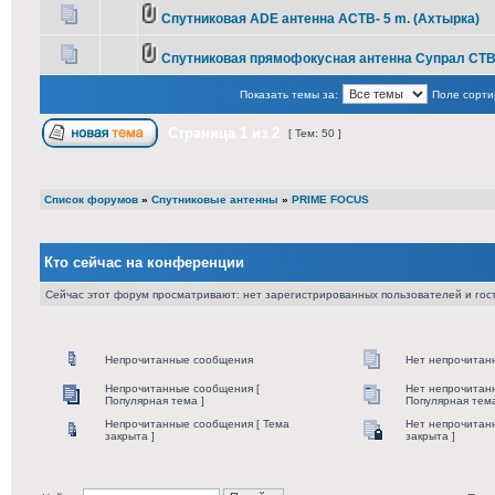
Спутниковая ADE антенна АСТВ- 5 m. (Ахтырка)
Спутниковая прямофокусная антенна Супрал СТВ 
Показать темы за:
Поле сорти
Страница
1
из
2
[ Тем: 50 ]
Список форумов
»
Спутниковые антенны
»
PRIME FOCUS
Кто сейчас на конференции
Сейчас этот форум просматривают: нет зарегистрированных пользователей и гост
Непрочитанные сообщения
Нет непрочитан
Непрочитанные сообщения [
Нет непрочитан
Популярная тема ]
Популярная тема
Непрочитанные сообщения [ Тема
Нет непрочитан
закрыта ]
закрыта ]