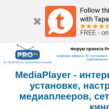
Follow th
with Tapa
FREE - on
Форум проекта P
Цифровое эфирное ТВ, спутниковое, к
радиовещание
MediaPlayer - инте
установке, наст
медиаплееров, сет
кин