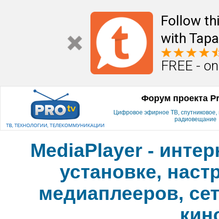
Follow th
with Tapa
FREE - on
Форум проекта P
Цифровое эфирное ТВ, спутниковое, к
радиовещание
MediaPlayer - инте
установке, наст
медиаплееров, сет
кин