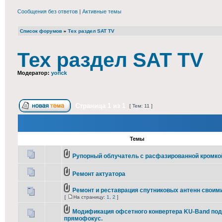
Сообщения без ответов
|
Активные темы
Список форумов
»
Тех раздел SAT TV
Тех раздел SAT TV
Модератор:
yorick
Страница
1
из
1
[ Тем: 11 ]
Темы
Рупорный облучатель с расфазированной кромко
Ремонт актуатора
Ремонт и реставрация спутниковых антенн своим
[
На страницу:
1
,
2
]
Модификация офсетного конвертера KU-Band под
прямофокус.