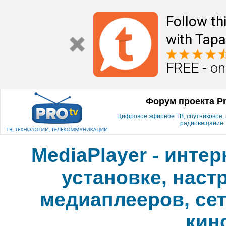
Follow th
with Tapa
FREE - on
Форум проекта P
Цифровое эфирное ТВ, спутниковое, к
радиовещание
MediaPlayer - инте
установке, наст
медиаплееров, сет
кин