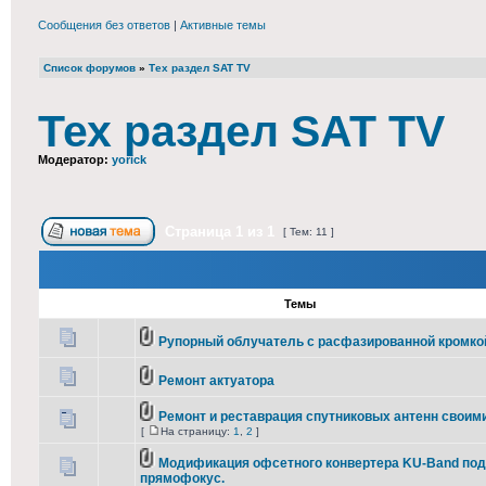
Сообщения без ответов
|
Активные темы
Список форумов
»
Тех раздел SAT TV
Тех раздел SAT TV
Модератор:
yorick
Страница
1
из
1
[ Тем: 11 ]
Темы
Рупорный облучатель с расфазированной кромко
Ремонт актуатора
Ремонт и реставрация спутниковых антенн своим
[
На страницу:
1
,
2
]
Модификация офсетного конвертера KU-Band под
прямофокус.