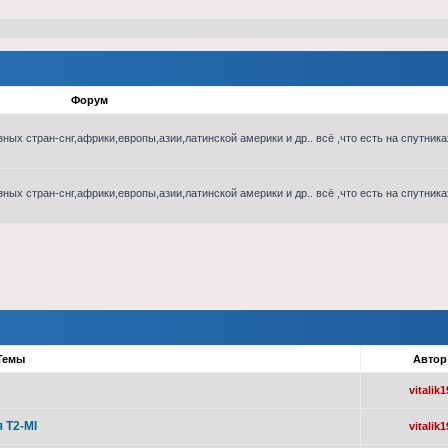
Форум
ых стран-снг,африки,европы,азии,латинской америки и др.. всё ,что есть на спутника
ых стран-снг,африки,европы,азии,латинской америки и др.. всё ,что есть на спутника
Темы
Авто
vitalik1
 T2-MI
vitalik1