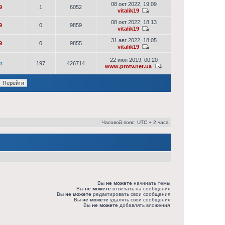
08 окт 2022, 19:09
9
1
6052
vitalik19
08 окт 2022, 18:13
9
0
9859
vitalik19
31 авг 2022, 18:05
9
0
9855
vitalik19
22 июн 2019, 00:20
t
197
426714
www.protv.net.ua
Часовой пояс: UTC + 2 часа
Вы
не можете
начинать темы
Вы
не можете
отвечать на сообщения
Вы
не можете
редактировать свои сообщения
Вы
не можете
удалять свои сообщения
Вы
не можете
добавлять вложения