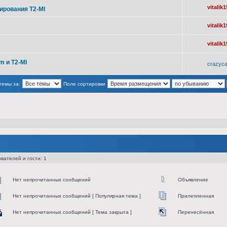
vitalik1
ирования T2-MI
vitalik1
vitalik1
m и T2-MI
crazyca
темы за:
Поле сортировки
вателей и гости: 1
Нет непрочитанных сообщений
Объявление
Нет непрочитанных сообщений [ Популярная тема ]
Прилепленная
Нет непрочитанных сообщений [ Тема закрыта ]
Перенесённая