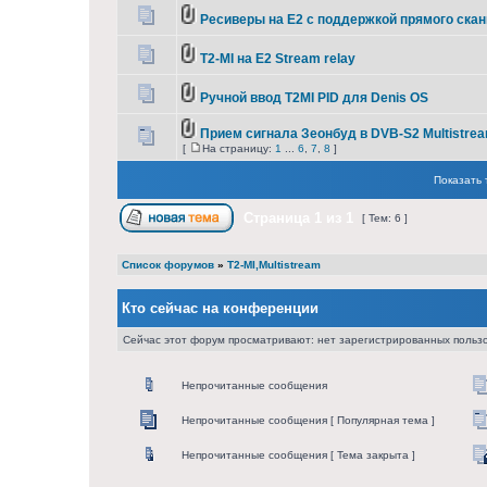
Ресиверы на Е2 с поддержкой прямого скан
T2-MI на Е2 Stream relay
Ручной ввод T2MI PID для Denis OS
Прием сигнала Зеонбуд в DVB-S2 Multistrea
[
На страницу:
1
...
6
,
7
,
8
]
Показать 
Страница
1
из
1
[ Тем: 6 ]
Список форумов
»
T2-MI,Multistream
Кто сейчас на конференции
Сейчас этот форум просматривают: нет зарегистрированных пользо
Непрочитанные сообщения
Непрочитанные сообщения [ Популярная тема ]
Непрочитанные сообщения [ Тема закрыта ]