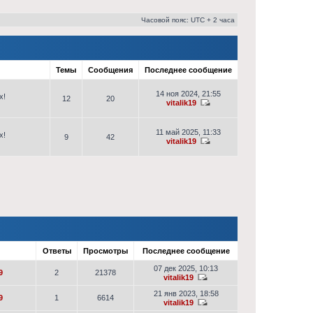
Часовой пояс: UTC + 2 часа
Темы
Сообщения
Последнее сообщение
14 ноя 2024, 21:55
х!
12
20
vitalik19
11 май 2025, 11:33
х!
9
42
vitalik19
р
Ответы
Просмотры
Последнее сообщение
07 дек 2025, 10:13
9
2
21378
vitalik19
21 янв 2023, 18:58
9
1
6614
vitalik19