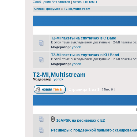
Сообщения без ответов
|
Активные темы
Список форумов
»
T2-MI,Multistream
T2-MI пакеты на спутниках в С Band
В этой теме выкладываем доступные T2-MI пакеты разн
Модератор:
yorick
T2-MI пакеты на спутниках в KU Band
В этой теме выкладываем доступные T2-MI пакеты разн
Модератор:
yorick
T2-MI,Multistream
Модератор:
yorick
Страница
1
из
1
[ Тем: 6 ]
16APSK на ресиверах с Е2
Ресиверы с поддержкой прямого сканирования