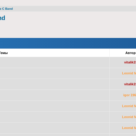
в С Band
nd
Темы
Авто
vitalik1
Leonid 
vitalik1
igor 19
Leonid 
Leonid 
Leonid 