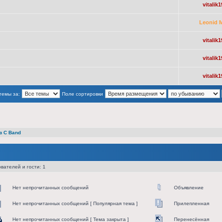
vitalik1
Leonid 
vitalik1
vitalik1
vitalik1
темы за:
Поле сортировки
в С Band
вателей и гости: 1
Нет непрочитанных сообщений
Объявление
Нет непрочитанных сообщений [ Популярная тема ]
Прилепленная
Нет непрочитанных сообщений [ Тема закрыта ]
Перенесённая