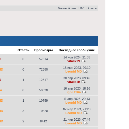
Часовой пояс: UTC + 2 часа
р
Ответы
Просмотры
Последнее сообщение
14 ноя 2024, 21:55
9
0
57814
vitalik19
13 июн 2023, 20:10
MD
0
72380
Leonid MD
30 апр 2023, 09:46
9
1
12817
vitalik19
16 апр 2023, 18:16
64
0
59620
igor 1964
11 апр 2023, 20:13
MD
1
10759
Leonid MD
07 мар 2023, 21:23
MD
3
10820
Leonid MD
21 янв 2023, 07:44
MD
2
8412
Leonid MD