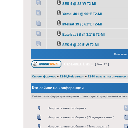
SES-4 @ 22°W T2-MI
Yamal 401 @ 90°E T2-MI
Intelsat 39 @ 62°E T2-MI
Eutelsat 3B @ 3.1°E T2-MI
SES-6 @ 40.5°W T2-MI
Показать 
Страница
1
из
1
[ Тем: 12 ]
Список форумов
»
T2-MI,Multistream
»
T2-MI пакеты на спутниках 
Кто сейчас на конференции
Сейчас этот форум просматривают: нет зарегистрированных пользо
Непрочитанные сообщения
Непрочитанные сообщения [ Популярная тема ]
Непрочитанные сообщения [ Тема закрыта ]