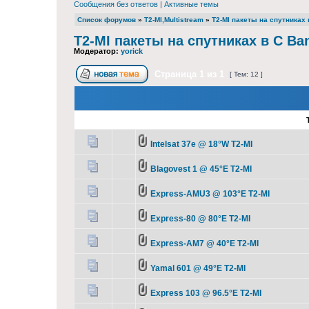
Сообщения без ответов
|
Активные темы
Список форумов
»
T2-MI,Multistream
»
T2-MI пакеты на спутниках 
T2-MI пакеты на спутниках в С Ba
Модератор:
yorick
Страница
1
из
1
[ Тем: 12 ]
Intelsat 37e @ 18°W T2-MI
Blagovest 1 @ 45°E T2-MI
Express-AMU3 @ 103°E T2-MI
Express-80 @ 80°E T2-MI
Express-AM7 @ 40°E T2-MI
Yamal 601 @ 49°E T2-MI
Express 103 @ 96.5°E T2-MI