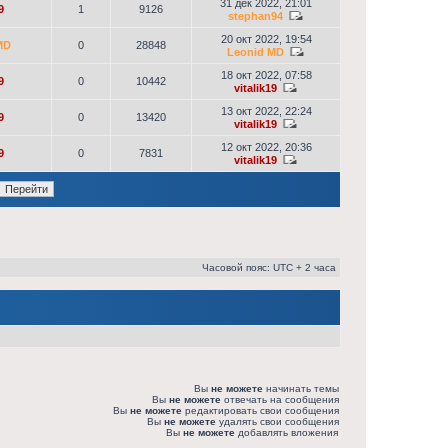
31 дек 2022, 21:01
9
1
9126
stephan94
20 окт 2022, 19:54
MD
0
28848
Leonid MD
18 окт 2022, 07:58
9
0
10442
vitalik19
13 окт 2022, 22:24
9
0
13420
vitalik19
12 окт 2022, 20:36
9
0
7831
vitalik19
Часовой пояс: UTC + 2 часа
Вы
не можете
начинать темы
Вы
не можете
отвечать на сообщения
Вы
не можете
редактировать свои сообщения
Вы
не можете
удалять свои сообщения
Вы
не можете
добавлять вложения