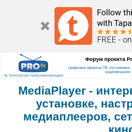
Follow th
with Tapa
FREE - on
Форум проекта P
Цифровое эфирное ТВ, спутниковое, к
радиовещание
MediaPlayer - инте
установке, наст
медиаплееров, сет
кин