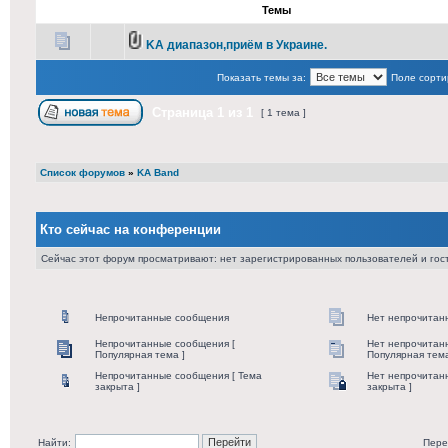
Темы
KA диапазон,приём в Украине.
Показать темы за:
Поле сорти
Страница
1
из
1
[ 1 тема ]
Список форумов
»
KA Band
Кто сейчас на конференции
Сейчас этот форум просматривают: нет зарегистрированных пользователей и гост
Непрочитанные сообщения
Нет непрочитан
Непрочитанные сообщения [
Нет непрочитан
Популярная тема ]
Популярная тема
Непрочитанные сообщения [ Тема
Нет непрочитан
закрыта ]
закрыта ]
Найти:
Пере