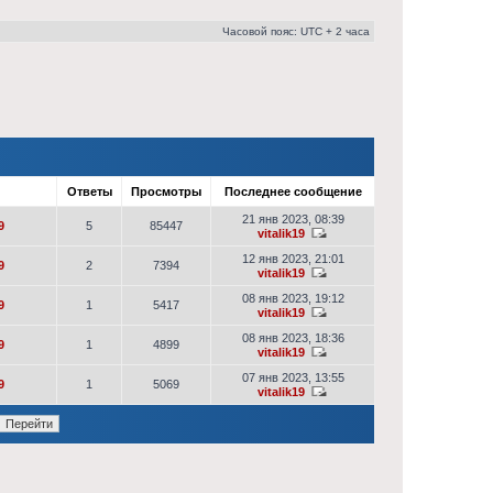
Часовой пояс: UTC + 2 часа
р
Ответы
Просмотры
Последнее сообщение
21 янв 2023, 08:39
9
5
85447
vitalik19
12 янв 2023, 21:01
9
2
7394
vitalik19
08 янв 2023, 19:12
9
1
5417
vitalik19
08 янв 2023, 18:36
9
1
4899
vitalik19
07 янв 2023, 13:55
9
1
5069
vitalik19