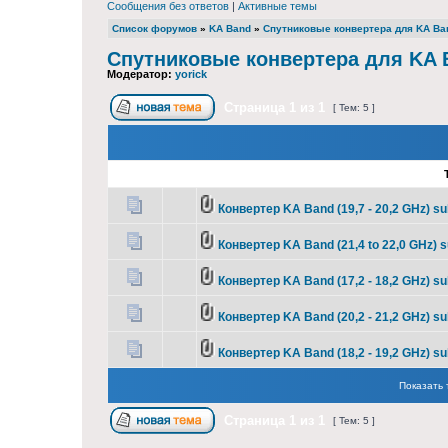
Сообщения без ответов
|
Активные темы
Список форумов
»
KA Band
»
Спутниковые конвертера для KA Ba
Спутниковые конвертера для KA 
Модератор:
yorick
Страница
1
из
1
[ Тем: 5 ]
Конвертер KA Band (19,7 - 20,2 GHz) s
Конвертер KA Band (21,4 to 22,0 GHz) 
Конвертер KA Band (17,2 - 18,2 GHz) s
Конвертер KA Band (20,2 - 21,2 GHz) s
Конвертер KA Band (18,2 - 19,2 GHz) s
Показать 
Страница
1
из
1
[ Тем: 5 ]