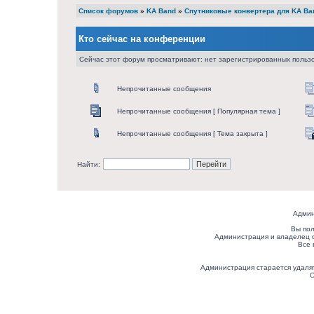
Список форумов
»
KA Band
»
Спутниковые конвертера для KA Ba
Кто сейчас на конференции
Сейчас этот форум просматривают: нет зарегистрированных пользо
Непрочитанные сообщения
Непрочитанные сообщения [ Популярная тема ]
Непрочитанные сообщения [ Тема закрыта ]
Найти:
Админ
Вы пол
Администрация и владелец 
Все 
Администрация старается удалят
О