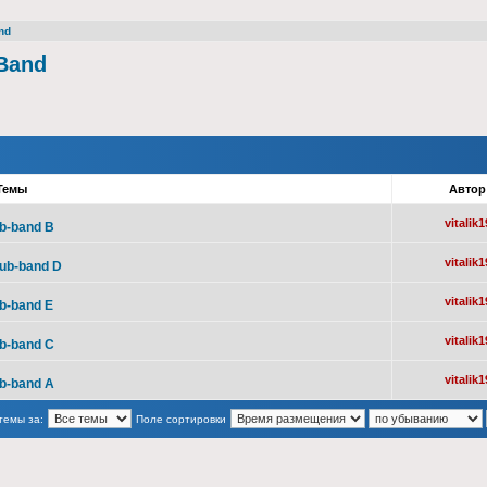
nd
Band
Темы
Авто
vitalik1
ub-band B
vitalik1
sub-band D
vitalik1
ub-band E
vitalik1
ub-band С
vitalik1
ub-band A
темы за:
Поле сортировки