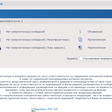
nd
вателей и гости: 1
Нет непрочитанных сообщений
Объявление
Нет непрочитанных сообщений [ Популярная тема ]
Прилепленная
Нет непрочитанных сообщений [ Тема закрыта ]
Перенесённая
Перейти:
истрация и владелец форума не несут ответственности за содержание рекламной инфор
а также за содержание рекламируемых интернет-ресурсов.
ьзуетесь представленной здесь информацией и доверяете рекламодателям на свой страх 
форума не несут ответственности за информацию и высказывания, размещённые в сообще
высказывания и информация, размещённые на форуме и не имеющие ссылки на первоисто
выражают точку зрения исключительно автора конкретного сообщения на форуме
и никак не связаны с точкой зрения администрации или владельца форума.
ь оскорбительные сообщения как самостоятельно, в процессе модерации, так и по конкрет
днако удаление может происходить с некоторой задержкой. Надеемся на Ваше понимани