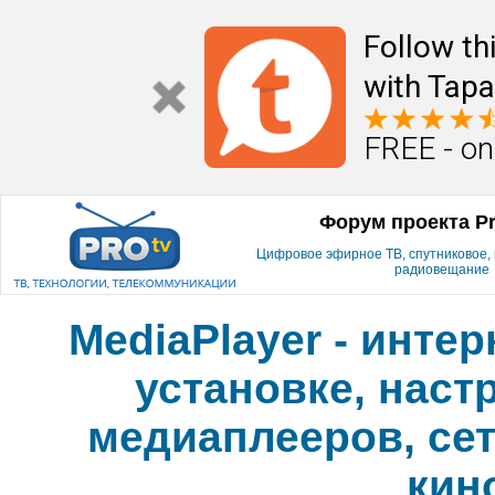
Follow th
with Tapa
FREE - on
Форум проекта P
Цифровое эфирное ТВ, спутниковое, к
радиовещание
MediaPlayer - инте
установке, наст
медиаплееров, сет
кин