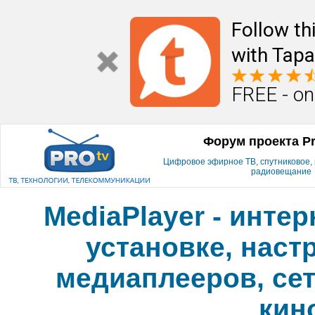
Follow th
with Tapa
FREE - on
Форум проекта P
Цифровое эфирное ТВ, спутниковое, к
радиовещание
MediaPlayer - инте
установке, наст
медиаплееров, сет
кин