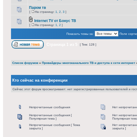
Паром тв
[
На страницу:
1
,
2
,
3
]
Internet TV от Бонус ТВ
[
На страницу:
1
,
2
]
Показать темы за:
Поле сорти
Страница
1
из
5
[ Тем: 128 ]
Список форумов
»
Провайдеры многоканального ТВ и доступа к сети интернет
Кто сейчас на конференции
Сейчас этот форум просматривают: нет зарегистрированных пользователей и гост
Непрочитанные сообщения
Нет непрочитан
Непрочитанные сообщения [
Нет непрочитан
Популярная тема ]
Популярная тема
Непрочитанные сообщения [ Тема
Нет непрочитан
закрыта ]
закрыта ]