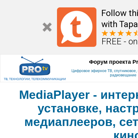
Follow th
with Tapa
FREE - on
Форум проекта P
Цифровое эфирное ТВ, спутниковое, к
радиовещание
MediaPlayer - инте
установке, наст
медиаплееров, сет
кин