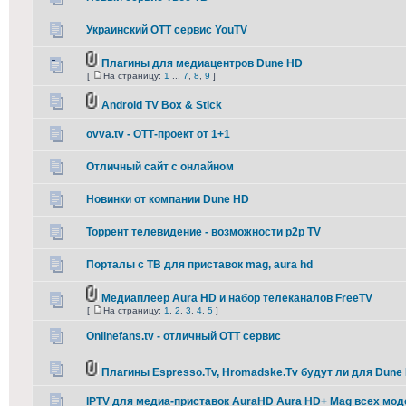
Украинский ОТТ сервис YouTV
Плагины для медиацентров Dune HD
[
На страницу:
1
...
7
,
8
,
9
]
Android TV Box & Stick
ovva.tv - ОТТ-проект от 1+1
Отличный сайт с онлайном
Новинки от компании Dune HD
Торрент телевидение - возможности p2p TV
Порталы с ТВ для приставок mag, aura hd
Медиаплеер Aura HD и набор телеканалов FreeTV
[
На страницу:
1
,
2
,
3
,
4
,
5
]
Onlinefans.tv - отличный ОТТ сервис
Плагины Espresso.Tv, Hromadske.Tv будут ли для Dune
IPTV для медиа-приставок AuraHD Aura HD+ Mag всех мо