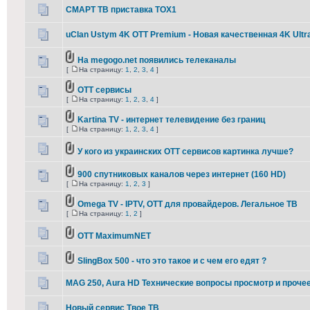
СМАРТ ТВ приставка TOX1
uClan Ustym 4K OTT Premium - Новая качественная 4K Ultr
На megogo.net появились телеканалы
[
На страницу:
1
,
2
,
3
,
4
]
OTT сервисы
[
На страницу:
1
,
2
,
3
,
4
]
Kartina TV - интернет телевидение без границ
[
На страницу:
1
,
2
,
3
,
4
]
У кого из украинских ОТТ сервисов картинка лучше?
900 cпутниковых каналов через интернет (160 HD)
[
На страницу:
1
,
2
,
3
]
Omega TV - IPTV, ОТТ для провайдеров. Легальное ТВ
[
На страницу:
1
,
2
]
OTT MaximumNET
SlingBox 500 - что это такое и с чем его едят ?
MAG 250, Aura HD Технические вопросы просмотр и проче
Новый сервис Твое ТВ