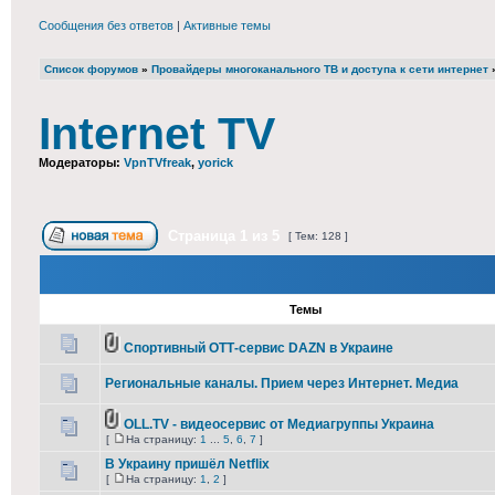
Сообщения без ответов
|
Активные темы
Список форумов
»
Провайдеры многоканального ТВ и доступа к сети интернет
Internet TV
Модераторы:
VpnTVfreak
,
yorick
Страница
1
из
5
[ Тем: 128 ]
Темы
Спортивный ОТТ-сервис DAZN в Украине
Региональные каналы. Прием через Интернет. Медиа
OLL.TV - видеосервис от Медиагруппы Украина
[
На страницу:
1
...
5
,
6
,
7
]
В Украину пришёл Netflix
[
На страницу:
1
,
2
]