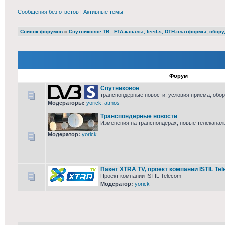
Сообщения без ответов
|
Активные темы
Список форумов
»
Cпутниковое ТВ : FTA-каналы, feed-s, DTH-платформы, обор
Форум
Спутниковое
транспондерные новости, условия приема, обор
Модераторы:
yorick
,
atmos
Транспондерные новости
Изменения на транспондерах, новые телекана
Модератор:
yorick
Пакет XTRA TV, проект компании ISTIL Te
Проект компании ISTIL Telecom
Модератор:
yorick