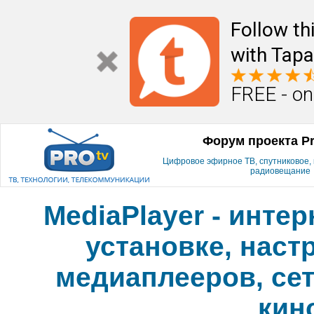
Follow th
with Tapa
FREE - on
Форум проекта P
Цифровое эфирное ТВ, спутниковое, к
радиовещание
MediaPlayer - инте
установке, наст
медиаплееров, сет
кин