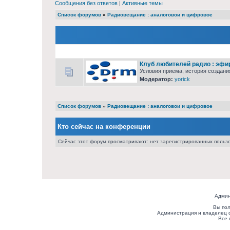
Сообщения без ответов
|
Активные темы
Список форумов
»
Радиовещание : аналоговои и цифровое
Клуб любителей радио : эфирн
Условия приема, история создани
Модератор:
yorick
Список форумов
»
Радиовещание : аналоговои и цифровое
Кто сейчас на конференции
Сейчас этот форум просматривают: нет зарегистрированных пользо
Админ
Вы пол
Администрация и владелец 
Все 