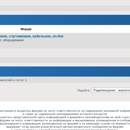
Форум
ое, спутниковое, кабельное, on-line
я, оборудование
вателей и гости: 1
Перейти:
истрация и владелец форума не несут ответственности за содержание рекламной инфор
а также за содержание рекламируемых интернет-ресурсов.
ьзуетесь представленной здесь информацией и доверяете рекламодателям на свой страх 
форума не несут ответственности за информацию и высказывания, размещённые в сообще
высказывания и информация, размещённые на форуме и не имеющие ссылки на первоисто
выражают точку зрения исключительно автора конкретного сообщения на форуме
и никак не связаны с точкой зрения администрации или владельца форума.