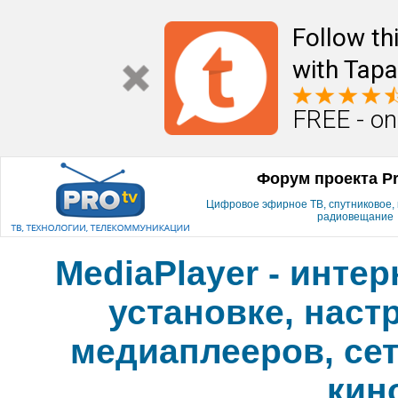
Follow th
with Tapa
FREE - on
Форум проекта P
Цифровое эфирное ТВ, спутниковое, к
радиовещание
MediaPlayer - инте
установке, наст
медиаплееров, сет
кин