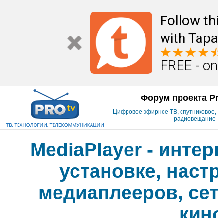
Follow th
with Tapa
FREE - on
Форум проекта P
Цифровое эфирное ТВ, спутниковое, к
радиовещание
MediaPlayer - инте
установке, наст
медиаплееров, сет
кин