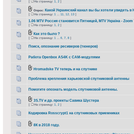
[
На страницу:
1
,
2
]
Какой Украинский канал вы бы хотели увидеть в
Опрос:
[
На страницу:
1
...
11
,
12
,
13
]
1.06 MTV Россия становится Пятницей, MTV Україна - Zoom
[
На страницу:
1
,
2
]
Как это было ?
[
На страницу:
1
...
6
,
7
,
8
]
Поиск, опознание ресиверов (тюнеров)
Работа Openbox AS4K с САМ-модулями
Hromadske TV теперь и на спутнике
Проблема крепления харьковской спутниковой антенны
Помогите опознать модель спутниковой антенны.
3S.TV и др. проекты Савика Шустера
[
На страницу:
1
,
2
]
Кодировка Rosscrypt1 на спутниковых приемниках
8К в 2018 году.