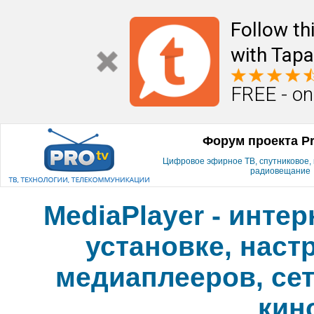
Follow th
with Tapa
FREE - on
Форум проекта P
Цифровое эфирное ТВ, спутниковое, к
радиовещание
MediaPlayer - инте
установке, наст
медиаплееров, сет
кин