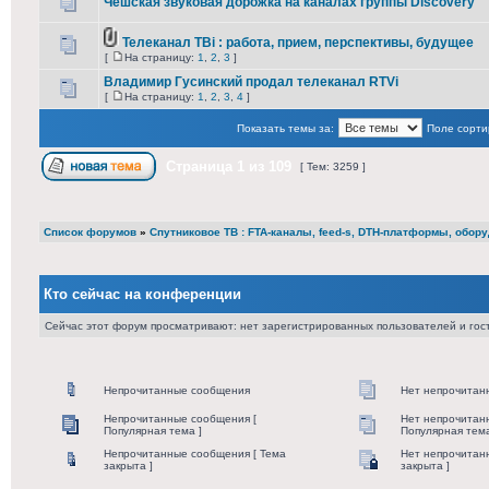
Чешская звуковая дорожка на каналах группы Discovery
Телеканал ТВі : работа, прием, перспективы, будущее
[
На страницу:
1
,
2
,
3
]
Владимир Гусинский продал телеканал RTVi
[
На страницу:
1
,
2
,
3
,
4
]
Показать темы за:
Поле сорти
Страница
1
из
109
[ Тем: 3259 ]
Список форумов
»
Cпутниковое ТВ : FTA-каналы, feed-s, DTH-платформы, обор
Кто сейчас на конференции
Сейчас этот форум просматривают: нет зарегистрированных пользователей и гост
Непрочитанные сообщения
Нет непрочитан
Непрочитанные сообщения [
Нет непрочитан
Популярная тема ]
Популярная тема
Непрочитанные сообщения [ Тема
Нет непрочитан
закрыта ]
закрыта ]