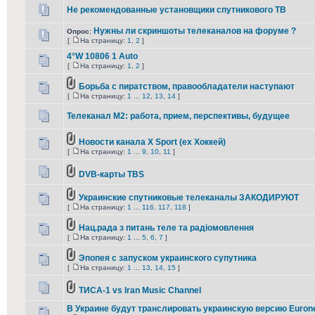
Не рекомендованные установщики спутникового ТВ
Нужны ли скриншоты телеканалов на форуме ?
Опрос:
[
На страницу:
1
,
2
]
4°W 10806 1 Auto
[
На страницу:
1
,
2
]
Борьба с пиратством, правообладатели наступают
[
На страницу:
1
...
12
,
13
,
14
]
Телеканал М2: работа, прием, перспективы, будущее
Новости канала X Sport (ex Хоккей)
[
На страницу:
1
...
9
,
10
,
11
]
DVB-карты TBS
Украинские спутниковые телеканалы ЗАКОДИРУЮТ
[
На страницу:
1
...
116
,
117
,
118
]
Нац.рада з питань теле та радіомовлення
[
На страницу:
1
...
5
,
6
,
7
]
Эпопея с запуском украинского супутника
[
На страницу:
1
...
13
,
14
,
15
]
ТИСА-1 vs Iran Music Channel
В Украине будут транслировать украинскую версию Euro