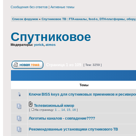
Сообщения без ответов
|
Активные темы
Список форумов
»
Cпутниковое ТВ : FTA-каналы, feed-s, DTH-платформы, обор
Спутниковое
Модераторы:
yorick
,
atmos
Страница
1
из
109
[ Тем: 3259 ]
Темы
Ключи BISS keys для спутниковых приемников и ресиверо
Телевизионыый юмор
[
На страницу:
1
...
14
,
15
,
16
]
Логотипы каналов - совпадение????
Рекомендованные установщики спутникового ТВ