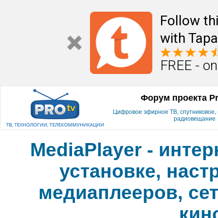
Follow th
with Tapa
FREE - on
Форум проекта P
Цифровое эфирное ТВ, спутниковое, к
радиовещание
MediaPlayer - инте
установке, наст
медиаплееров, сет
кин