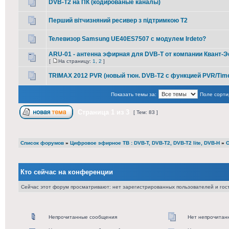
DVB-T2 на ПК (кодированые каналы)
Перший вітчизняний ресивер з підтримкою Т2
Телевизор Samsung UE40ES7507 с модулем Irdeto?
ARU-01 - антенна эфирная для DVB-T от компании Квант-
[
На страницу:
1
,
2
]
TRIMAX 2012 PVR (новый тюн. DVB-T2 с функцией PVR/Time
Показать темы за:
Поле сорти
Страница
1
из
3
[ Тем: 83 ]
Список форумов
»
Цифровое эфирное ТВ : DVB-T, DVB-T2, DVB-T2 lite, DVB-H
»
О
Кто сейчас на конференции
Сейчас этот форум просматривают: нет зарегистрированных пользователей и гост
Непрочитанные сообщения
Нет непрочитан