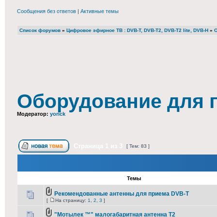
Сообщения без ответов
|
Активные темы
Список форумов
»
Цифровое эфирное ТВ : DVB-T, DVB-T2, DVB-T2 lite, DVB-H
»
О
Оборудование для 
Модератор:
yorick
Страница
1
из
3
[ Тем: 83 ]
Темы
Рекомендованные антенны для приема DVB-T
[
На страницу:
1
,
2
,
3
]
"Мотылек ™" малогабаритная антенна Т2