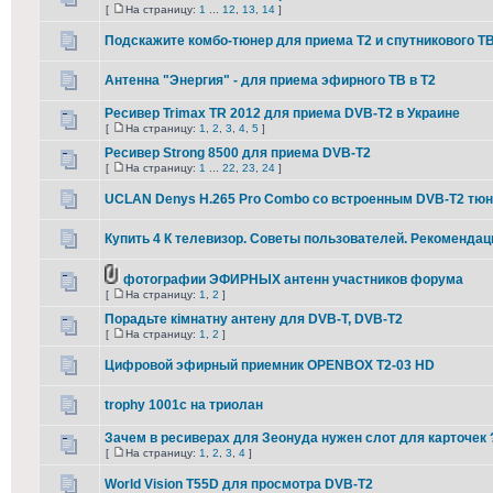
[
На страницу:
1
...
12
,
13
,
14
]
Подскажите комбо-тюнер для приема Т2 и спутникового Т
Антенна "Энергия" - для приема эфирного ТВ в Т2
Ресивер Trimax TR 2012 для приема DVB-T2 в Украине
[
На страницу:
1
,
2
,
3
,
4
,
5
]
Ресивер Strong 8500 для приема DVB-T2
[
На страницу:
1
...
22
,
23
,
24
]
UCLAN Denys H.265 Pro Combo со встроенным DVB-T2 тю
Купить 4 К телевизор. Советы пользователей. Рекомендац
фотографии ЭФИРНЫХ антенн участников форума
[
На страницу:
1
,
2
]
Порадьте кімнатну антену для DVB-T, DVB-T2
[
На страницу:
1
,
2
]
Цифровой эфирный приемник OPENBOX T2-03 HD
trophy 1001c на триолан
Зачем в ресиверах для Зеонуда нужен слот для карточек 
[
На страницу:
1
,
2
,
3
,
4
]
World Vision T55D для просмотра DVB-T2