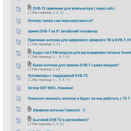
DVB-T2 приемник для компьютера ( через usb )
[
На страницу:
1
,
2
,
3
]
Почему тюнер сам перезапускается?
прием DVB-T на 9" китайский телевизор
Приемная антенна для цифрового эфирного ТВ в DVB-T, D
[
На страницу:
1
,
2
]
Будут ли CAM-модули для раскодировки сигнала Зеон
[
На страницу:
1
...
6
,
7
,
8
]
Какая антенна для приёма DVB-T самая мощная?
[
На страницу:
1
,
2
]
Телевизоры с поддержкой DVB-T2
[
На страницу:
1
...
5
,
6
,
7
]
Strong SRT 8501. Новинка!
Помогите опознать антенну и будет ли она работать с Т2 ?
Эфирная антенна Горизонт - 3
Бытовой DVB T2 в автомобиле?
[
На страницу:
1
,
2
,
3
]