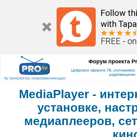
Follow th
with Tapa
FREE - on
Форум проекта P
Цифровое эфирное ТВ, спутниковое, к
радиовещание
MediaPlayer - инте
установке, наст
медиаплееров, сет
кин