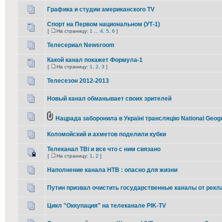
Графика и студии американского TV
Спорт на Первом национальном (УТ-1)
[
На страницу:
1
...
4
,
5
,
6
]
Телесериал Newsroom
Какой канал покажет Формула-1
[
На страницу:
1
,
2
,
3
]
Телесезон 2012-2013
Новый канал обманывает своих зрителей
Нацрада заборонила в Україні трансляцію National Geog
Коломойский и ахметов поделили кубки
Телеканал ТВі и все что с ним связано
[
На страницу:
1
,
2
]
Наполнение канала НТВ : опасно для жизни
Путин призвал очистить государственные каналы от рек
Цикл "Оккупация" на телеканале PIK-TV