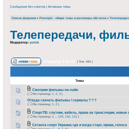
Сообщения без ответов
|
Активные темы
Список форумов
»
Freestyle : общие темы и разговоры обо всем
»
Телепередач
Телепередачи, фил
Модератор:
yorick
Страница
1
из
17
[ Тем: 484 ]
Темы
Смотрим фильмы он-лайн
[
На страницу:
1
,
2
,
3
]
Откуда скачать фильмы / сериалы ? ? ?
[
На страницу:
1
,
2
]
СпортТВ: спутник, кабель, права на трансляции, новые
[
На страницу:
1
...
129
,
130
,
131
]
Сетанта спорт Украина где и когда старт, права, голоса
[
На страницу:
1
...
6
,
7
,
8
]