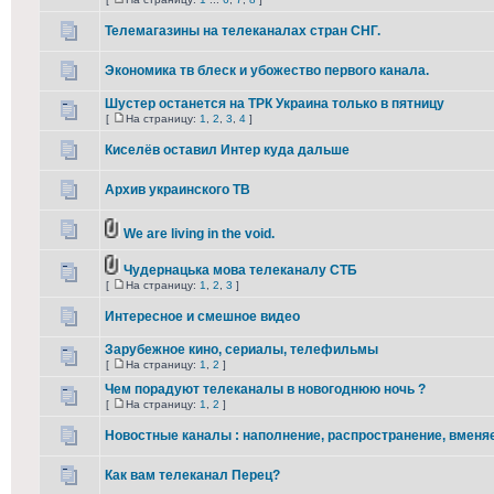
Телемагазины на телеканалах стран СНГ.
Экономика тв блеск и убожество первого канала.
Шустер останется на ТРК Украина только в пятницу
[
На страницу:
1
,
2
,
3
,
4
]
Киселёв оставил Интер куда дальше
Архив украинского ТВ
We are living in the void.
Чудернацька мова телеканалу СТБ
[
На страницу:
1
,
2
,
3
]
Интересное и смешное видео
Зарубежное кино, сериалы, телефильмы
[
На страницу:
1
,
2
]
Чем порадуют телеканалы в новогоднюю ночь ?
[
На страницу:
1
,
2
]
Новостные каналы : наполнение, распространение, вменя
Как вам телеканал Перец?