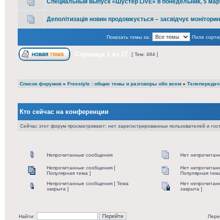
Специальный выпуск «Шустер LIVE» в понедельник, 5 мар
Деполітизація новин продовжується – засвідчує монітори
Показать темы за:
Поле сорти
Страница
1
из
17
[ Тем: 484 ]
Список форумов
»
Freestyle : общие темы и разговоры обо всем
»
Телепередач
Кто сейчас на конференции
Сейчас этот форум просматривают: нет зарегистрированных пользователей и гост
Непрочитанные сообщения
Нет непрочитан
Непрочитанные сообщения [
Нет непрочитан
Популярная тема ]
Популярная тема
Непрочитанные сообщения [ Тема
Нет непрочитан
закрыта ]
закрыта ]
Найти:
Пере