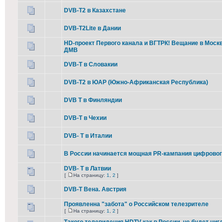
DVB-T2 в Казахстане
DVB-T2Lite в Дании
HD-проект Первого канала и ВГТРК! Вещание в Москв
ДМВ
DVB-T в Словакии
DVB-T2 в ЮАР (Южно-Африканская Республика)
DVB T в Финляндии
DVB-T в Чехии
DVB- T в Италии
В России начинается мощная PR-кампания цифровог
DVB- T в Латвии
[
На страницу:
1
,
2
]
DVB-T Вена. Австрия
Проявленна "забота" о Российском телезрителе
[
На страницу:
1
,
2
]