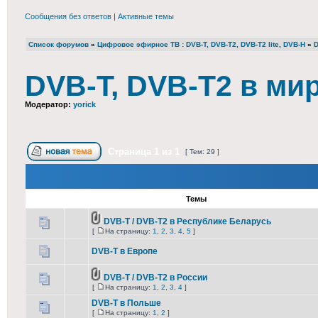
Сообщения без ответов
|
Активные темы
Список форумов
»
Цифровое эфирное ТВ : DVB-T, DVB-T2, DVB-T2 lite, DVB-H
»
D
DVB-T, DVB-T2 в ми
Модератор:
yorick
Страница
1
из
1
[ Тем: 29 ]
Темы
DVB-T / DVB-T2 в Республике Беларусь
[
На страницу:
1
,
2
,
3
,
4
,
5
]
DVB-T в Европе
DVB-T / DVB-T2 в России
[
На страницу:
1
,
2
,
3
,
4
]
DVB-T в Польше
[
На страницу:
1
,
2
]