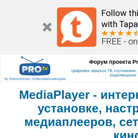
Follow th
with Tapa
FREE - on
Форум проекта P
Цифровое эфирное ТВ, спутниковое, к
радиовещание
MediaPlayer - инте
установке, наст
медиаплееров, сет
кин