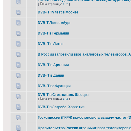
Такого телевидения HDTV как в России, не будет ниг
[
На страницу:
1
,
2
]
DVB-H TV test в Москве
DVB-T Люксембург
DVB-T в Германии
DVB- T в Литве
В России запретили ввоз аналоговых телевизоров. А 
DVB- T в Армении
DVB- T в Дании
DVB- T во Франции
DVB-T в Стокгольме. Швеция
[
На страницу:
1
,
2
]
DVB-T в Загребе. Хорватия.
Госкомиссия (ГКРЧ) приостановила выдачу частот (
Правительство России ограничит ввоз телевизоров 