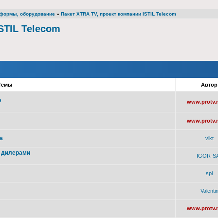
атформы, оборудование
»
Пакет XTRA TV, проект компании ISTIL Telecom
STIL Telecom
Темы
Авто
р
www.protv.n
www.protv.n
a
vikt
и дилерами
IGOR-S
spi
Valenti
www.protv.n