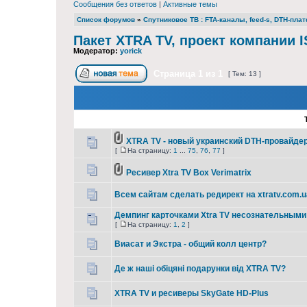
Сообщения без ответов
|
Активные темы
Список форумов
»
Cпутниковое ТВ : FTA-каналы, feed-s, DTH-пл
Пакет XTRA TV, проект компании I
Модератор:
yorick
Страница
1
из
1
[ Тем: 13 ]
XTRA TV - новый украинский DTH-провайде
[
На страницу:
1
...
75
,
76
,
77
]
Ресивер Xtra TV Box Verimatrix
Всем сайтам сделать редирект на xtratv.com.u
Демпинг карточками Xtra TV несознательным
[
На страницу:
1
,
2
]
Виасат и Экстра - общий колл центр?
Де ж наші обіцяні подарунки від XTRA TV?
XTRA TV и ресиверы SkyGate HD-Plus