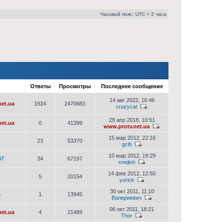
Часовой пояс: UTC + 2 часа
р
Ответы
Просмотры
Последнее сообщение
14 авг 2022, 16:46
et.ua
1924
2470683
crazycat
28 апр 2018, 10:51
et.ua
0
41399
www.protv.net.ua
15 мар 2012, 22:16
23
53370
gcib
10 мар 2012, 19:29
AT
34
67197
snejkin
14 фев 2012, 12:50
5
20154
yorick
30 окт 2011, 11:10
n
1
13945
Валериевич
06 окт 2011, 18:21
et.ua
4
21489
Thor