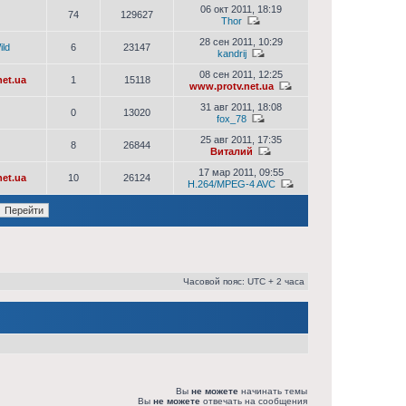
06 окт 2011, 18:19
74
129627
Thor
28 сен 2011, 10:29
ld
6
23147
kandrij
08 сен 2011, 12:25
et.ua
1
15118
www.protv.net.ua
31 авг 2011, 18:08
0
13020
fox_78
25 авг 2011, 17:35
8
26844
Виталий
17 мар 2011, 09:55
et.ua
10
26124
H.264/MPEG-4 AVC
Часовой пояс: UTC + 2 часа
Вы
не можете
начинать темы
Вы
не можете
отвечать на сообщения