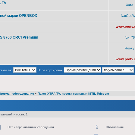
A TV
Хата
говой марки OPENBOX
NatGeoWi
www.protv.n
S 8700 CRCI Premium
fox_78
Rooky
www.protv.n
темы за:
Поле сортировки
атформы, оборудование
»
Пакет XTRA TV, проект компании ISTIL Telecom
вателей и гости: 1
Нет непрочитанных сообщений
Объявление