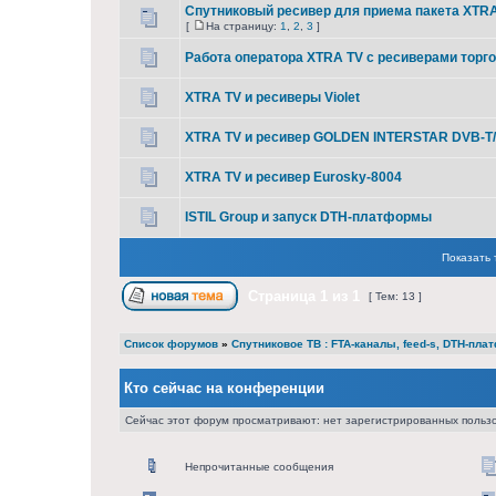
Спутниковый ресивер для приема пакета XTR
[
На страницу:
1
,
2
,
3
]
Работа оператора XTRA TV с ресиверами тор
XTRA TV и ресиверы Violet
XTRA TV и ресивер GOLDEN INTERSTAR DVB-T/
XTRA TV и ресивер Eurosky-8004
ISTIL Group и запуск DTH-платформы
Показать 
Страница
1
из
1
[ Тем: 13 ]
Список форумов
»
Cпутниковое ТВ : FTA-каналы, feed-s, DTH-пл
Кто сейчас на конференции
Сейчас этот форум просматривают: нет зарегистрированных пользо
Непрочитанные сообщения