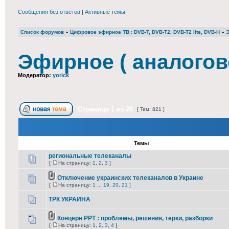
Сообщения без ответов
|
Активные темы
Список форумов
»
Цифровое эфирное ТВ : DVB-T, DVB-T2, DVB-T2 lite, DVB-H
»
Э
Эфирное ( аналогов
Модератор:
yorick
Страница
1
из
28
[ Тем: 821 ]
Темы
региональные телеканалы
[
На страницу:
1
,
2
,
3
]
Отключение украинских телеканалов в Украине
[
На страницу:
1
...
19
,
20
,
21
]
ТРК УКРАИНА
Концерн РРТ : проблемы, решения, терки, разборки
[
На страницу:
1
,
2
,
3
,
4
]