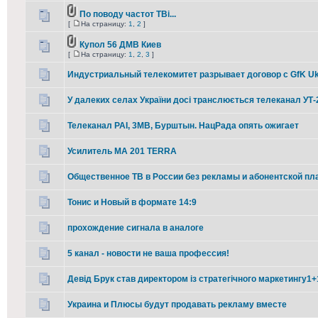
По поводу частот ТВi...
[
На страницу:
1
,
2
]
Купол 56 ДМВ Киев
[
На страницу:
1
,
2
,
3
]
Индустриальный телекомитет разрывает договор с GfK Uk
У далеких селах України досі транслюється телеканал УТ-
Телеканал РАІ, 3МВ, Бурштын. НацРада опять ожигает
Усилитель МА 201 TERRA
Общественное ТВ в России без рекламы и абонентской пл
Тонис и Новый в формате 14:9
прохождение сигнала в аналоге
5 канал - новости не ваша профессия!
Девід Брук став директором із стратегічного маркетингу1+
Украина и Плюсы будут продавать рекламу вместе