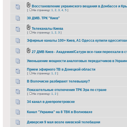
Восстановление украинского вещания в Донбассе и Кр
[
На страницу:
1
,
2
,
3
,
4
,
5
]
30 ДМВ. ТРК "Киев"
Телеканалы Киева
[
На страницу:
1
,
2
,
3
]
Эфирные каналы 100+ Киев, А1 Одесса купили одесситоа
27 ДМВ Киев - Академия/Сатурн все-таки переехали в 
Уменьшение мощности аналоговых передатчиков в Украин
Прием эфирного ТВ в Донецкой области
[
На страницу:
1
,
2
]
В Волочиске разбирают телевышку?
Показательные отключения ТРК Эра по стране
[
На страницу:
1
,
2
]
34 канал в днепропетровске
Канал "Украина" на 8 ТВК в Волновахе
Диверсия 9 мая возле киевской телебашни