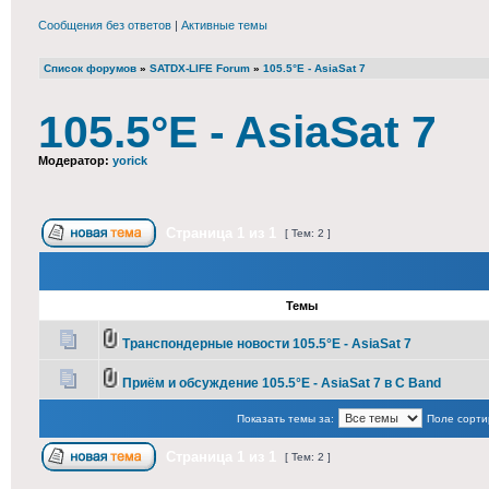
Сообщения без ответов
|
Активные темы
Список форумов
»
SATDX-LIFE Forum
»
105.5°E - AsiaSat 7
105.5°E - AsiaSat 7
Модератор:
yorick
Страница
1
из
1
[ Тем: 2 ]
Темы
Транспондерные новости 105.5°E - AsiaSat 7
Приём и обсуждение 105.5°E - AsiaSat 7 в С Band
Показать темы за:
Поле сорти
Страница
1
из
1
[ Тем: 2 ]