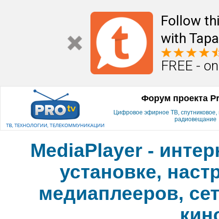
Follow th
with Tapa
FREE - on
Форум проекта P
Цифровое эфирное ТВ, спутниковое, к
радиовещание
MediaPlayer - инте
установке, наст
медиаплееров, сет
кин