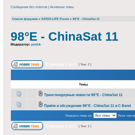
Сообщения без ответов
|
Активные темы
Список форумов
»
SATDX-LIFE Forum
»
98°E - ChinaSat 11
98°E - ChinaSat 11
Модератор:
yorick
Страница
1
из
1
[ Тем: 2 ]
Темы
Транспондерные новости 98°E - ChinaSat 11
Приём и обсуждение 98°E - ChinaSat 11 в С Band
Показать темы за:
Поле сорти
Страница
1
из
1
[ Тем: 2 ]