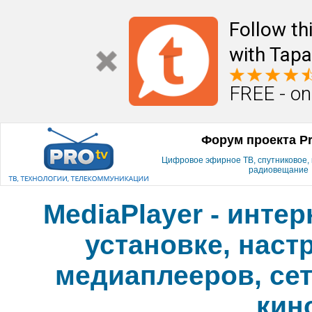
Follow th
with Tapa
FREE - on
Форум проекта P
Цифровое эфирное ТВ, спутниковое, к
радиовещание
MediaPlayer - инте
установке, наст
медиаплееров, сет
кин