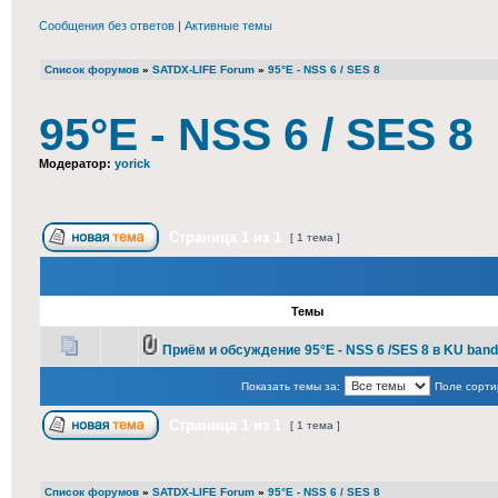
Сообщения без ответов
|
Активные темы
Список форумов
»
SATDX-LIFE Forum
»
95°E - NSS 6 / SES 8
95°E - NSS 6 / SES 8
Модератор:
yorick
Страница
1
из
1
[ 1 тема ]
Темы
Приём и обсуждение 95°E - NSS 6 /SES 8 в KU band
Показать темы за:
Поле сорти
Страница
1
из
1
[ 1 тема ]
Список форумов
»
SATDX-LIFE Forum
»
95°E - NSS 6 / SES 8