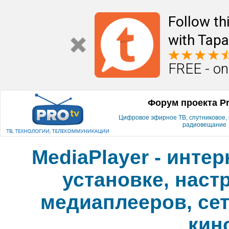
Follow th
with Tapa
FREE - on
Форум проекта P
Цифровое эфирное ТВ, спутниковое, к
радиовещание
MediaPlayer - инте
установке, наст
медиаплееров, сет
кин