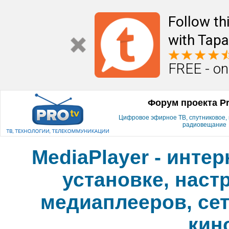
Follow th
with Tapa
FREE - on
Форум проекта P
Цифровое эфирное ТВ, спутниковое, к
радиовещание
MediaPlayer - инте
установке, наст
медиаплееров, сет
кин