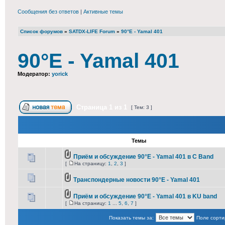
Сообщения без ответов
|
Активные темы
Список форумов
»
SATDX-LIFE Forum
»
90°E - Yamal 401
90°E - Yamal 401
Модератор:
yorick
Страница
1
из
1
[ Тем: 3 ]
Темы
Приём и обсуждение 90°E - Yamal 401 в С Band
[
На страницу:
1
,
2
,
3
]
Транспондерные новости 90°E - Yamal 401
Приём и обсуждение 90°E - Yamal 401 в KU band
[
На страницу:
1
...
5
,
6
,
7
]
Показать темы за:
Поле сорти