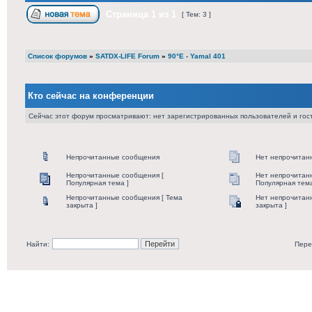
Страница
1
из
1
[ Тем: 3 ]
Список форумов
»
SATDX-LIFE Forum
»
90°E - Yamal 401
Кто сейчас на конференции
Сейчас этот форум просматривают: нет зарегистрированных пользователей и гост
Непрочитанные сообщения
Нет непрочитан
Непрочитанные сообщения [
Нет непрочитан
Популярная тема ]
Популярная тема
Непрочитанные сообщения [ Тема
Нет непрочитан
закрыта ]
закрыта ]
Найти:
Пере