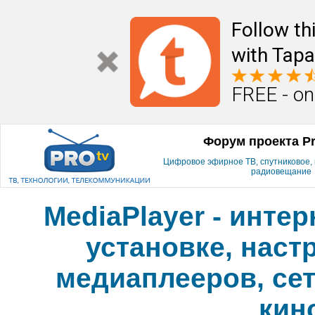
Follow th
with Tapa
FREE - on
Форум проекта P
Цифровое эфирное ТВ, спутниковое, к
радиовещание
MediaPlayer - инте
установке, наст
медиаплееров, сет
кин