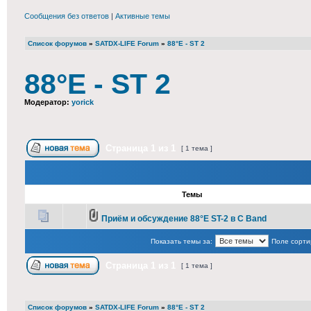
Сообщения без ответов
|
Активные темы
Список форумов
»
SATDX-LIFE Forum
»
88°E - ST 2
88°E - ST 2
Модератор:
yorick
Страница
1
из
1
[ 1 тема ]
Темы
Приём и обсуждение 88°E ST-2 в C Band
Показать темы за:
Поле сорти
Страница
1
из
1
[ 1 тема ]
Список форумов
»
SATDX-LIFE Forum
»
88°E - ST 2