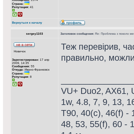
Страна:
Репутация:
41
Вернуться к началу
sergey1103
Заголовок сообщения:
Re: Проблема з поколо м
Теж перевірив, ча
Новичок
правильно, можли
Зарегистрирован:
17 апр
2009, 14:35
Сообщения:
55
Откуда:
Ивано-Франковск
Страна:
_______________
Репутация:
8
VU+ Duo2, AX61, U
1w, 4.8, 7, 9, 13, 1
T90, 40(c), 46(f) - 
48, 53, 55(f), 60 - 