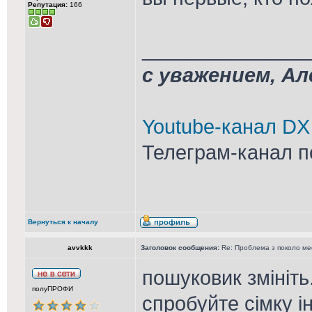
Репутация:
166
_______________
с уважением, А
Youtube-канал DX
Телеграм-канал п
Вернуться к началу
avvkkk
Заголовок сообщения:
Re: Проблема з поколо м
пошуковик змініть
полуПРОФИ
спробуйте сімку і