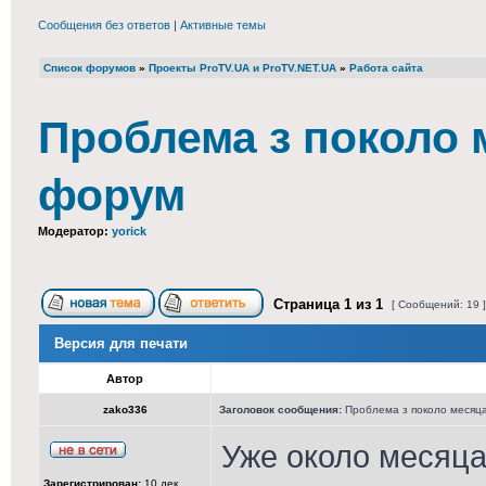
Сообщения без ответов
|
Активные темы
Список форумов
»
Проекты ProTV.UA и ProTV.NET.UA
»
Работа сайта
Проблема з поколо 
форум
Модератор:
yorick
Страница
1
из
1
[ Сообщений: 19 
Версия для печати
Автор
zako336
Заголовок сообщения:
Проблема з поколо месяц
Уже около месяца
Зарегистрирован:
10 дек