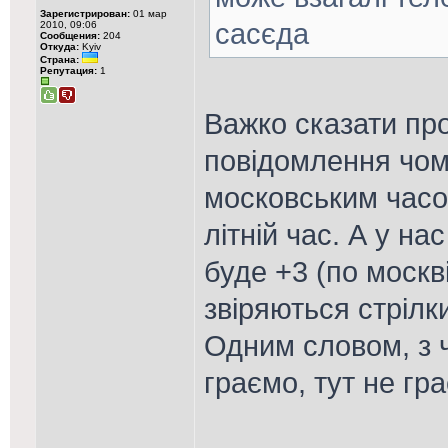
Зарегистрирован:
01 мар
сасєда
2010, 09:06
Сообщения:
204
Откуда:
Kyiv
Страна:
Репутация:
1
Важко сказати пр
повідомлення чом
московським часом
літній час. А у нас
буде +3 (по москв
звіряються стрілк
Одним словом, з 
граємо, тут не гр