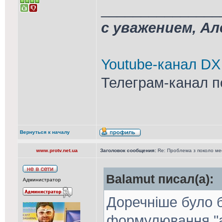
_______________
с уважением, А
Youtube-канал DX
Телеграм-канал п
Вернуться к началу
www.protv.net.ua
Заголовок сообщения:
Re: Проблема з поколо м
Balamut писал(а):
Администратор
Доречніше було 
формулювання "а