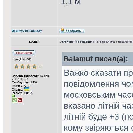
1,1 м
Вернуться к началу
avvkkk
Заголовок сообщения:
Re: Проблема з поколо м
Balamut писал(а):
полуПРОФИ
Важко сказати п
Зарегистрирован:
14 сен
2007, 16:12
повідомлення чо
Сообщения:
1806
Images:
0
Страна:
московським часо
Репутация:
29
вказано літній ча
літній буде +3 (п
кому звіряються 