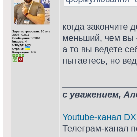
когда закончите д
Зарегистрирован:
16 янв
меньший, чем вы 
2005, 02:11
Сообщения:
22061
Images:
4
Откуда:
Kyiv
а то вы ведете се
Страна:
Репутация:
166
пытаетесь, но вед
_______________
с уважением, А
Youtube-канал DX
Телеграм-канал п