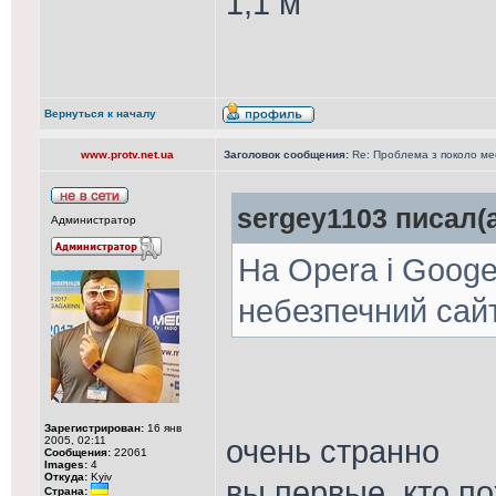
1,1 м
Вернуться к началу
www.protv.net.ua
Заголовок сообщения:
Re: Проблема з поколо м
sergey1103 писал(а
Администратор
На Opera і Goog
небезпечний сай
Зарегистрирован:
16 янв
очень странно
2005, 02:11
Сообщения:
22061
Images:
4
Откуда:
Kyiv
вы первые, кто по
Страна: