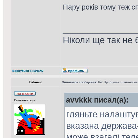
Пару років тому теж с
_______________
Ніколи ще так не 
Вернуться к началу
Balamut
Заголовок сообщения:
Re: Проблема з поколо м
avvkkk писал(а):
Пользователь
гляньте налашту
вказана держава
може взагалі тел