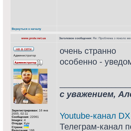
Вернуться к началу
www.protv.net.ua
Заголовок сообщения:
Re: Проблема з поколо м
очень странно
Администратор
особенно - уведо
_______________
с уважением, А
Зарегистрирован:
16 янв
Youtube-канал DX
2005, 02:11
Сообщения:
22061
Images:
4
Откуда:
Kyiv
Телеграм-канал п
Страна:
Репутация:
166