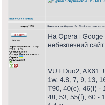
Вернуться к началу
sergey1103
Заголовок сообщения:
Re: Проблема з поколо м
На Opera і Googe
Новичок
небезпечний сайт
Зарегистрирован:
17 апр
2009, 14:35
Сообщения:
55
Откуда:
Ивано-Франковск
Страна:
_______________
Репутация:
8
VU+ Duo2, AX61, U
1w, 4.8, 7, 9, 13, 1
T90, 40(c), 46(f) - 
48, 53, 55(f), 60 - 