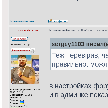
Вернуться к началу
www.protv.net.ua
Заголовок сообщения:
Re: Проблема з поколо м
sergey1103 писал(а
Администратор
Теж перевірив, ч
правильно, можли
в настройках фор
Зарегистрирован:
16 янв
и в админке пока
2005, 02:11
Сообщения:
22061
Images:
4
Откуда:
Kyiv
Страна:
Репутация:
166