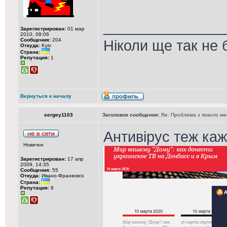
_______________
Зарегистрирован:
01 мар
2010, 09:06
Сообщения:
204
Ніколи ще так не 
Откуда:
Kyiv
Страна:
Репутация:
1
Вернуться к началу
sergey1103
Заголовок сообщения:
Re: Проблема з поколо м
Антивірус теж каж
Новичок
Зарегистрирован:
17 апр
2009, 14:35
Сообщения:
55
Откуда:
Ивано-Франковск
Страна:
Репутация:
8