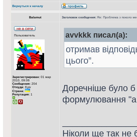
Вернуться к началу
Balamut
Заголовок сообщения:
Re: Проблема з поколо м
avvkkk писал(а):
Пользователь
отримав відповід
цього”.
Зарегистрирован:
01 мар
2010, 09:06
Сообщения:
204
Доречніше було б
Откуда:
Kyiv
Страна:
Репутация:
1
формулювання "а 
_______________
Ніколи ще так не 