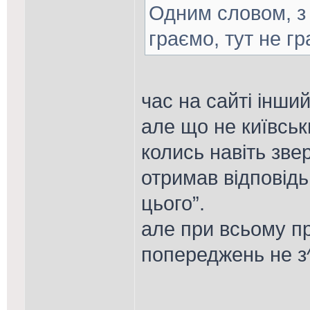
Одним словом, з 
граємо, тут не г
час на сайті інший
але що не київськ
колись навіть зве
отримав відповідь
цього”.
але при всьому п
попереджень не з