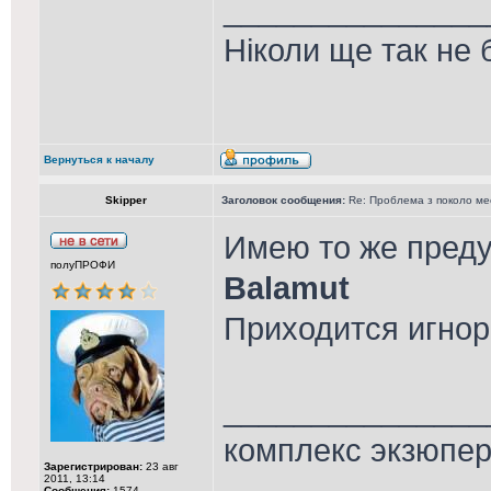
_______________
Ніколи ще так не 
Вернуться к началу
Skipper
Заголовок сообщения:
Re: Проблема з поколо м
Имею то же преду
полуПРОФИ
Balamut
Приходится игнори
_______________
комплекс экзюпе
Зарегистрирован:
23 авг
2011, 13:14
Сообщения:
1574