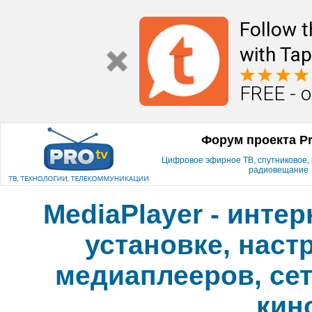
Follow t
with Tap
FREE - o
Форум проекта P
Цифровое эфирное ТВ, спутниковое, к
радиовещание
MediaPlayer - инте
установке, наст
медиаплееров, сет
кин