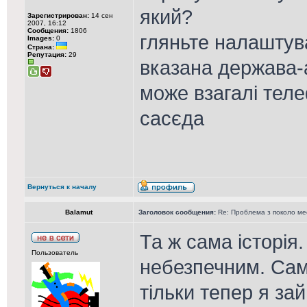
який?
Зарегистрирован:
14 сен
2007, 16:12
Сообщения:
1806
гляньте налаштув
Images:
0
Страна:
Репутация:
29
вказана держава-
може взагалі теле
сасєда
Вернуться к началу
Balamut
Заголовок сообщения:
Re: Проблема з поколо м
Та ж сама історія
Пользователь
небезпечним. Саме
тільки тепер я з