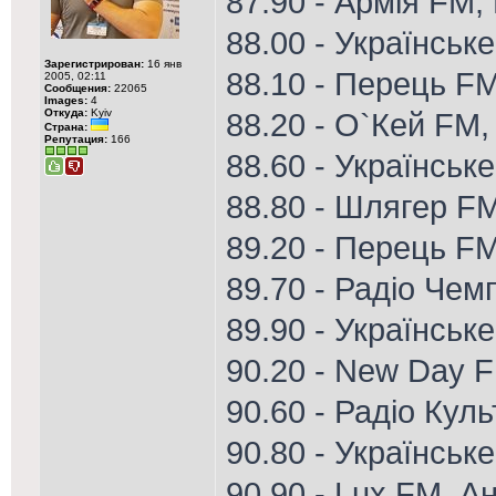
87.90 - Армія FM,
88.00 - Українськ
Зарегистрирован:
16 янв
88.10 - Перець F
2005, 02:11
Сообщения:
22065
Images:
4
Откуда:
Kyiv
88.20 - О`Кей FM,
Страна:
Репутация:
166
88.60 - Українське
88.80 - Шлягер FM
89.20 - Перець F
89.70 - Радіо Чем
89.90 - Українськ
90.20 - New Day 
90.60 - Радіо Кул
90.80 - Українське
90.90 - Lux FM, А