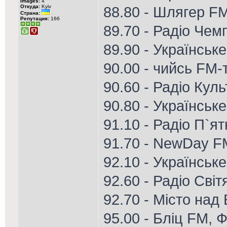
Images:
4
Откуда:
Kyiv
88.80 - Шлягер FM
Страна:
Репутация:
166
89.70 - Радіо Чем
89.90 - Українськ
90.00 - чийсь FM-
90.60 - Радіо Кул
90.80 - Українське
91.10 - Радіо П`я
91.70 - NewDay F
92.10 - Українське
92.60 - Радіо Світ
92.70 - Місто над
95.00 - Бліц FM, Ф