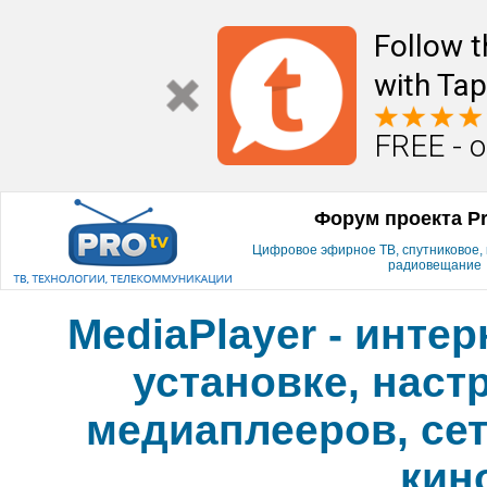
Follow t
with Tap
FREE - o
Форум проекта P
Цифровое эфирное ТВ, спутниковое, к
радиовещание
MediaPlayer - инте
установке, наст
медиаплееров, сет
кин