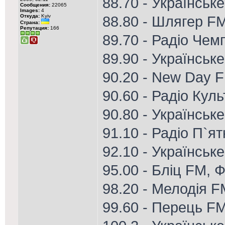
88.70 - Українське
Сообщения:
22065
Images:
4
Откуда:
Kyiv
88.80 - Шлягер FM
Страна:
Репутация:
166
89.70 - Радіо Чем
89.90 - Українськ
90.20 - New Day 
90.60 - Радіо Кул
90.80 - Українське
91.10 - Радіо П`я
92.10 - Українське
95.00 - Бліц FM, Ф
98.20 - Мелодія 
99.60 - Перець FM