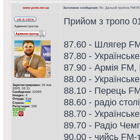
www.protv.net.ua
Заголовок сообщения:
Re: Дальній прийом FM/УК
Прийом з тропо 01
Администратор
87.60 - Шлягер F
87.80 - Українське
87.90 - Армія FM,
88.00 - Українськ
Зарегистрирован:
16 янв
88.10 - Перець F
2005, 02:11
Сообщения:
22065
Images:
4
Откуда:
Kyiv
88.60 - радіо стол
Страна:
Репутация:
166
88.70 - Українське
89.70 - Радіо Чем
90.00 - чийсь FM-