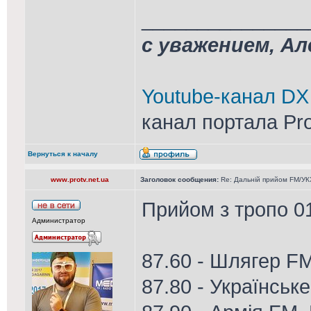
_______________
с уважением, А
Youtube-канал DX
канал портала Pr
Вернуться к началу
www.protv.net.ua
Заголовок сообщения:
Re: Дальній прийом FM/УК
Прийом з тропо 01
Администратор
87.60 - Шлягер F
87.80 - Українське