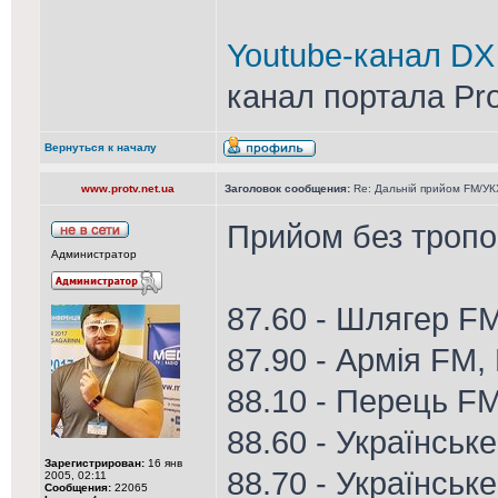
Youtube-канал DX
канал портала Pr
Вернуться к началу
www.protv.net.ua
Заголовок сообщения:
Re: Дальній прийом FM/УК
Прийом без тропо 
Администратор
87.60 - Шлягер F
87.90 - Армія FM,
88.10 - Перець F
88.60 - Українське
Зарегистрирован:
16 янв
88.70 - Українське
2005, 02:11
Сообщения:
22065