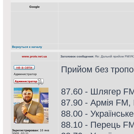
Google
Вернуться к началу
www.protv.net.ua
Заголовок сообщения:
Re: Дальній прийом FM/УК
Прийом без тропо
Администратор
87.60 - Шлягер F
87.90 - Армія FM,
88.00 - Українськ
88.10 - Перець F
Зарегистрирован:
16 янв
2005, 02:11