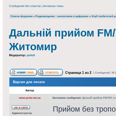
Сообщения без ответов
|
Активные темы
Список форумов
»
Радиовещание : аналоговои и цифровое
»
Клуб любителей ра
Дальній прийом FM/У
Житомир
Модератор:
yorick
Страница
1
из
2
[ Сообщений: 39 
Версия для печати
Автор
www.protv.net.ua
Заголовок сообщения:
Дальній прийом FM/УКХ в 
Прийом без тропо
Администратор